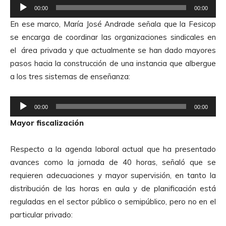
R
i
00:00
00:00
e
o
En ese marco, María José Andrade señala que la Fesicop
p
se encarga de coordinar las organizaciones sindicales en
r
el área privada y que actualmente se han dado mayores
o
pasos hacia la construcción de una instancia que albergue
d
a los tres sistemas de enseñanza:
u
c
R
t
00:00
00:00
e
o
Mayor fiscalización
p
r
r
d
Respecto a la agenda laboral actual que ha presentado
o
e
avances como la jornada de 40 horas, señaló que se
d
A
requieren adecuaciones y mayor supervisión, en tanto la
u
u
distribución de las horas en aula y de planificación está
c
d
reguladas en el sector público o semipúblico, pero no en el
t
i
particular privado:
o