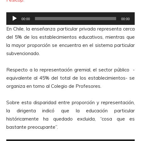
R
00:00
00:00
e
En Chile, la enseñanza particular privada representa cerca
p
del 5% de los establecimientos educativos, mientras que
r
la mayor proporción se encuentra en el sistema particular
o
subvencionado.
d
u
Respecto a la representación gremial, el sector público -
c
equivalente al 45% del total de los establecimientos- se
t
organiza en torno al Colegio de Profesores.
o
r
Sobre esta disparidad entre proporción y representación,
d
la dirigenta indicó que la educación particular
e
históricamente ha quedado excluida, “cosa que es
A
bastante preocupante”.
u
d