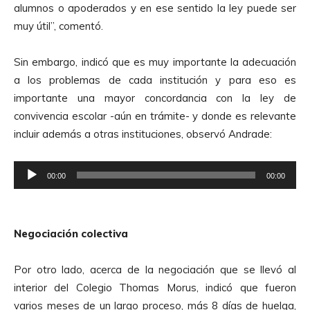
alumnos o apoderados y en ese sentido la ley puede ser
o
muy útil”, comentó.
Sin embargo, indicó que es muy importante la adecuación
a los problemas de cada institución y para eso es
importante una mayor concordancia con la ley de
convivencia escolar -aún en trámite- y donde es relevante
incluir además a otras instituciones, observó Andrade:
R
00:00
00:00
e
p
r
Negociación colectiva
o
d
Por otro lado, acerca de la negociación que se llevó al
u
interior del Colegio Thomas Morus, indicó que fueron
c
varios meses de un largo proceso, más 8 días de huelga,