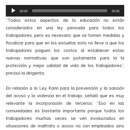
o
r
R
d
00:00
00:00
e
e
“Todos estos aspectos de la educación no están
p
A
considerados en una ley pensada para todos los
r
u
trabajadores, pero es necesario que se tomen medidas y
o
d
fiscalizar para que en los escuelas esto no lleve a que los
d
i
trabajadores paguen los costos al establecer estas
u
o
nuevas normativas que son justamente para la la
c
protección y mejor calidad de vida de los trabajadores”,
t
precisó la dirigenta.
o
r
En relación a la Ley Karin para la prevención y la sanción
d
del acoso y la violencia en el trabajo, señaló que es muy
e
relevante la incorporación de terceros: “Eso en las
A
comunidades es bastante importante porque todos los
u
trabajadores muchas veces se ven involucrados en
d
situaciones de maltrato o acoso no con empleados sino
i