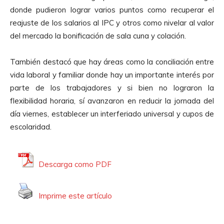
t
donde pudieron lograr varios puntos como recuperar el
o
reajuste de los salarios al IPC y otros como nivelar al valor
r
del mercado la bonificación de sala cuna y colación.
d
e
También destacó que hay áreas como la conciliación entre
A
vida laboral y familiar donde hay un importante interés por
u
parte de los trabajadores y si bien no lograron la
d
flexibilidad horaria, sí avanzaron en reducir la jornada del
i
día viernes, establecer un interferiado universal y cupos de
o
escolaridad.
Descarga como PDF
Imprime este artículo