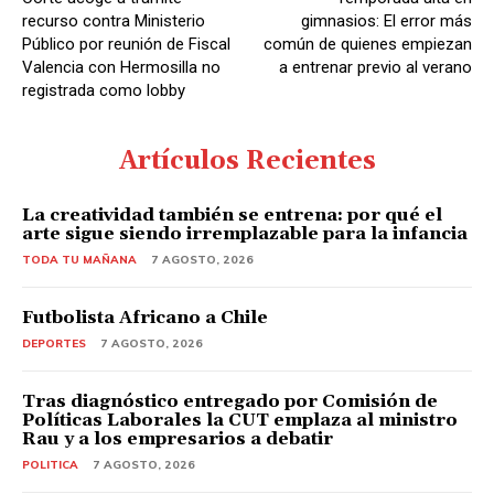
r
recurso contra Ministerio
gimnasios: El error más
d
Público por reunión de Fiscal
común de quienes empiezan
Valencia con Hermosilla no
a entrenar previo al verano
e
registrada como lobby
A
u
Artículos Recientes
d
i
La creatividad también se entrena: por qué el
o
arte sigue siendo irremplazable para la infancia
TODA TU MAÑANA
7 AGOSTO, 2026
Futbolista Africano a Chile
DEPORTES
7 AGOSTO, 2026
Tras diagnóstico entregado por Comisión de
Políticas Laborales la CUT emplaza al ministro
Rau y a los empresarios a debatir
POLITICA
7 AGOSTO, 2026