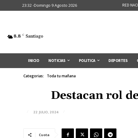
23:32 -Domingo 9 Agosto 2026
RED NAC
8.8
C
Santiago
INICIO
NOTICIAS
POLITICA
DEPORTES
Categorias:
Toda tu mañana
Destacan rol de
22 JULIO, 2024
Cuota