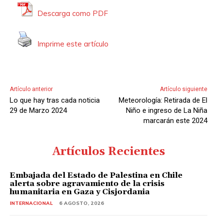
r
Descarga como PDF
o
d
Imprime este artículo
u
c
t
o
Artículo anterior
Artículo siguiente
r
Lo que hay tras cada noticia
Meteorología: Retirada de El
d
29 de Marzo 2024
Niño e ingreso de La Niña
marcarán este 2024
e
A
u
Artículos Recientes
d
i
Embajada del Estado de Palestina en Chile
alerta sobre agravamiento de la crisis
o
humanitaria en Gaza y Cisjordania
INTERNACIONAL
6 AGOSTO, 2026