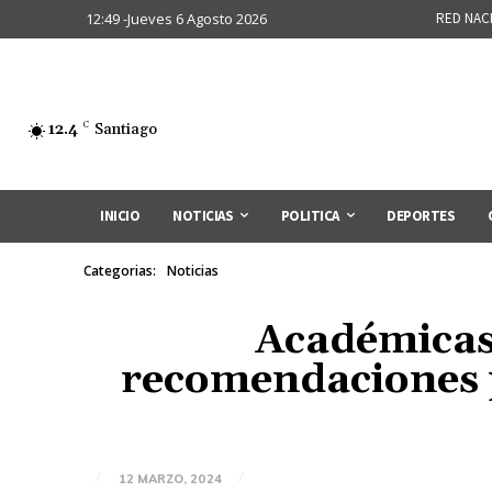
12:49 -Jueves 6 Agosto 2026
RED NAC
12.4
C
Santiago
INICIO
NOTICIAS
POLITICA
DEPORTES
Categorias:
Noticias
Académicas 
recomendaciones p
12 MARZO, 2024