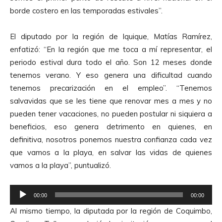
r
borde costero en las temporadas estivales”.
d
e
El diputado por la región de Iquique, Matías Ramírez,
A
enfatizó: “En la región que me toca a mí representar, el
u
periodo estival dura todo el año. Son 12 meses donde
d
tenemos verano. Y eso genera una dificultad cuando
i
tenemos precarización en el empleo”. “Tenemos
o
salvavidas que se les tiene que renovar mes a mes y no
pueden tener vacaciones, no pueden postular ni siquiera a
beneficios, eso genera detrimento en quienes, en
definitiva, nosotros ponemos nuestra confianza cada vez
que vamos a la playa, en salvar las vidas de quienes
vamos a la playa”, puntualizó.
R
00:00
00:00
e
Al mismo tiempo, la diputada por la región de Coquimbo,
p