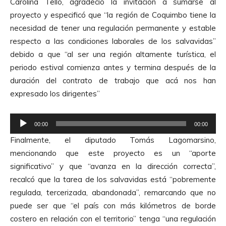
Carolina Tello, agradeció la invitación a sumarse al
r
proyecto y especificó que “la región de Coquimbo tiene la
o
necesidad de tener una regulación permanente y estable
d
respecto a las condiciones laborales de los salvavidas”
u
debido a que “al ser una región altamente turística, el
c
periodo estival comienza antes y termina después de la
t
duración del contrato de trabajo que acá nos han
o
expresado los dirigentes”
r
d
R
e
00:00
00:00
e
A
Finalmente, el diputado Tomás Lagomarsino,
p
u
mencionando que este proyecto es un “aporte
r
d
significativo” y que “avanza en la dirección correcta”,
o
i
recalcó que la tarea de los salvavidas está “pobremente
d
o
regulada, tercerizada, abandonada”, remarcando que no
u
puede ser que “el país con más kilómetros de borde
c
costero en relación con el territorio” tenga “una regulación
t