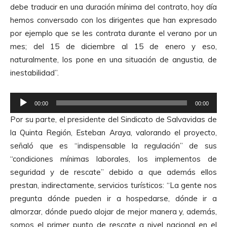
debe traducir en una duración mínima del contrato, hoy día
hemos conversado con los dirigentes que han expresado
por ejemplo que se les contrata durante el verano por un
mes; del 15 de diciembre al 15 de enero y eso,
naturalmente, los pone en una situación de angustia, de
inestabilidad”.
R
00:00
00:00
e
Por su parte, el presidente del Sindicato de Salvavidas de
p
la Quinta Región, Esteban Araya, valorando el proyecto,
r
señaló que es “indispensable la regulación” de sus
o
“condiciones mínimas laborales, los implementos de
d
seguridad y de rescate” debido a que además ellos
u
prestan, indirectamente, servicios turísticos: “La gente nos
c
pregunta dónde pueden ir a hospedarse, dónde ir a
t
almorzar, dónde puedo alojar de mejor manera y, además,
o
somos el primer punto de rescate a nivel nacional en el