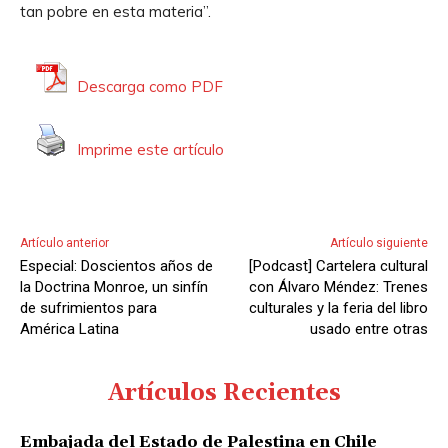
tan pobre en esta materia”.
o
r
d
Descarga como PDF
e
A
Imprime este artículo
u
d
i
o
Artículo anterior
Artículo siguiente
Especial: Doscientos años de
[Podcast] Cartelera cultural
la Doctrina Monroe, un sinfín
con Álvaro Méndez: Trenes
de sufrimientos para
culturales y la feria del libro
América Latina
usado entre otras
Artículos Recientes
Embajada del Estado de Palestina en Chile