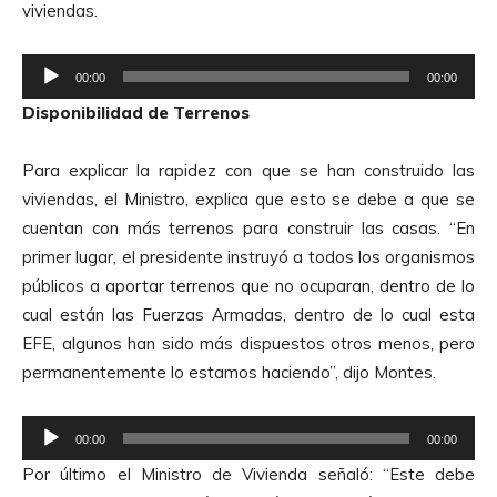
viviendas.
c
t
R
o
00:00
00:00
e
r
Disponibilidad de Terrenos
p
d
r
e
Para explicar la rapidez con que se han construido las
o
A
viviendas, el Ministro, explica que esto se debe a que se
d
u
cuentan con más terrenos para construir las casas. “En
u
d
primer lugar, el presidente instruyó a todos los organismos
c
i
públicos a aportar terrenos que no ocuparan, dentro de lo
t
o
cual están las Fuerzas Armadas, dentro de lo cual esta
o
EFE, algunos han sido más dispuestos otros menos, pero
r
permanentemente lo estamos haciendo”, dijo Montes.
d
e
R
A
00:00
00:00
e
u
Por último el Ministro de Vivienda señaló: “Este debe
p