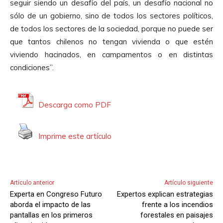
d
seguir siendo un desafío del país, un desafío nacional no
r
i
sólo de un gobierno, sino de todos los sectores políticos,
o
o
de todos los sectores de la sociedad, porque no puede ser
d
que tantos chilenos no tengan vivienda o que estén
u
viviendo hacinados, en campamentos o en distintas
c
condiciones”.
t
o
r
Descarga como PDF
d
e
Imprime este artículo
A
u
d
i
Artículo anterior
Artículo siguiente
o
Experta en Congreso Futuro
Expertos explican estrategias
aborda el impacto de las
frente a los incendios
pantallas en los primeros
forestales en paisajes