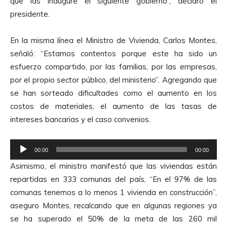
que las inaugure el siguiente gobierno”, declaró el
presidente.
En la misma línea el Ministro de Vivienda, Carlos Montes,
señaló: “Estamos contentos porque este ha sido un
esfuerzo compartido, por las familias, por las empresas,
por el propio sector público, del ministerio”. Agregando que
se han sorteado dificultades como el aumento en los
costos de materiales, el aumento de las tasas de
intereses bancarias y el caso convenios.
R
00:00
00:00
e
Asimismo, el ministro manifestó que las viviendas están
p
repartidas en 333 comunas del país, “En el 97% de las
r
comunas tenemos a lo menos 1 vivienda en construcción”,
o
aseguro Montes, recalcando que en algunas regiones ya
d
se ha superado el 50% de la meta de las 260 mil
u