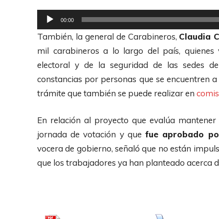
r
R
00:00
d
e
También, la general de Carabineros,
Claudia 
e
p
mil carabineros a lo largo del país, quienes
A
r
electoral y de la seguridad de las sedes d
u
o
constancias por personas que se encuentren a
d
d
trámite que también se puede realizar en
comisa
i
u
o
c
En relación al proyecto que evalúa mantener 
t
jornada de votación y que
fue aprobado po
o
vocera de gobierno, señaló que no están impuls
r
que los trabajadores ya han planteado acerca d
d
e
A
u