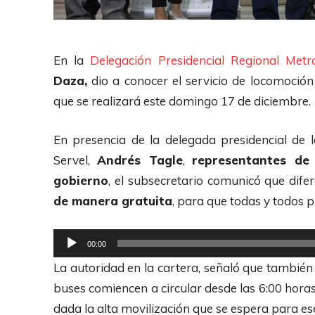
En la
Delegación Presidencial Regional Metr
Daza,
dio a conocer el servicio de locomoción 
que se realizará este domingo 17 de diciembre.
En presencia de la delegada presidencial de 
Servel,
Andrés Tagle
,
representantes de
gobierno
, el subsecretario comunicó que dif
de manera gratuita
, para que todas y todos p
R
00:00
e
La autoridad en la cartera, señaló que también
p
buses comiencen a circular desde las 6:00 hora
r
dada la alta movilización que se espera para ese