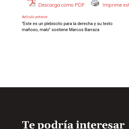
Descarga como PDF
Imprime est
d
i
Artículo anterior
o
“Este es un plebiscito para la derecha y su texto
mañoso, malo” sostiene Marcos Barraza
Te podría interesar