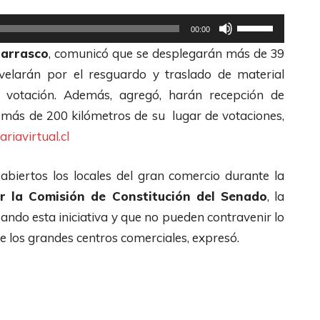
e
t
U
00:00
c
e
t
Carrasco
, comunicó que se desplegarán más de 39
h
c
i
 velarán por el resguardo y traslado de material
a
l
l
e votación. Además, agregó, harán recepción de
s
a
i
 más de 200 kilómetros de su lugar de votaciones,
A
s
z
riavirtual.cl
r
d
a
r
e
l
abiertos los locales del gran comercio durante la
i
F
a
r la Comisión de Constitución del Senado
, la
b
l
s
ando esta iniciativa y que no pueden contravenir lo
a
e
t
e los grandes centros comerciales, expresó.
/
c
e
A
h
c
b
a
l
a
s
a