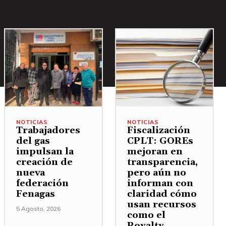
NOTICIAS
NOTICIAS
Trabajadores
Fiscalización
del gas
CPLT: GOREs
impulsan la
mejoran en
creación de
transparencia,
nueva
pero aún no
federación
informan con
Fenagas
claridad cómo
usan recursos
5 Agosto, 2026
como el
Royalty