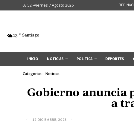
03:52 -Viernes 7 Agosto 2026
RED NAC
13
C
Santiago
INICIO
NOTICIAS
POLITICA
DEPORTES
Categorias:
Noticias
Gobierno anuncia p
a tr
12 DICIEMBRE, 2023