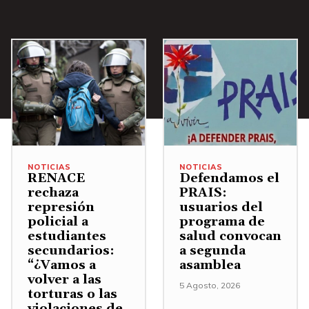
a
a
i
a
/
s
u
A
m
m
b
i
e
a
n
n
j
u
t
o
i
a
p
r
r
a
NOTICIAS
NOTICIAS
RENACE
Defendamos el
e
o
r
rechaza
PRAIS:
l
d
a
represión
usuarios del
v
policial a
programa de
i
a
estudiantes
salud convocan
o
s
u
secundarios:
a segunda
l
m
“¿Vamos a
asamblea
m
u
volver a las
i
e
5 Agosto, 2026
torturas o las
m
n
n
violaciones de