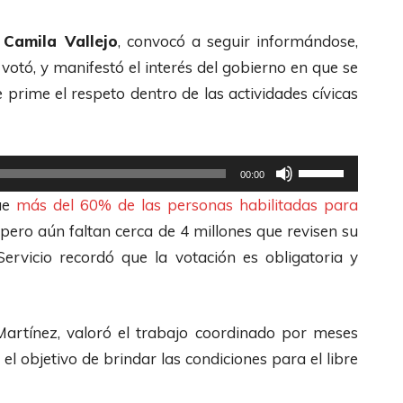
i
z
,
Camila Vallejo
, convocó a seguir informándose,
a
votó, y manifestó el interés del gobierno en que se
l
 prime el respeto dentro de las actividades cívicas
a
s
t
U
00:00
e
t
que
más del 60% de las personas habilitadas para
c
i
 pero aún faltan cerca de 4 millones que revisen su
l
l
Servicio recordó que la votación es obligatoria y
a
i
s
z
d
a
Martínez, valoró el trabajo coordinado por meses
e
l
 el objetivo de brindar las condiciones para el libre
F
a
l
s