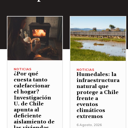
NOTICIAS
NOTICIAS
¿Por qué
Humedales: la
cuesta tanto
infraestructura
calefaccionar
natural que
el hogar?
protege a Chile
Investigación
frente a
U. de Chile
eventos
apunta al
climáticos
deficiente
extremos
aislamiento de
6 Agosto, 2026
las viviendas