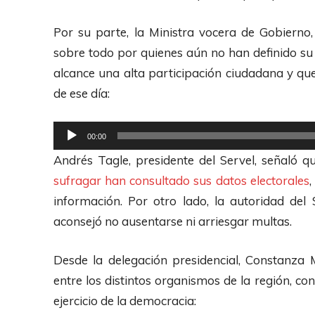
o
d
Por su parte, la Ministra vocera de Gobierno
u
sobre todo por quienes aún no han definido su 
c
alcance una alta participación ciudadana y que
t
de ese día:
o
r
R
00:00
d
e
Andrés Tagle, presidente del Servel, señaló 
e
p
sufragar han consultado sus datos electorales
,
A
r
información. Por otro lado, la autoridad del 
u
o
aconsejó no ausentarse ni arriesgar multas.
d
d
i
u
Desde la delegación presidencial, Constanza 
o
c
entre los distintos organismos de la región, con
t
ejercicio de la democracia:
o