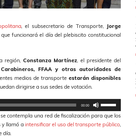
opolitana
, el subsecretario de Transporte,
Jorge
que funcionará el día del plebiscito constitucional
la región,
Constanza Martínez
, el presidente del
 Carabineros, FFAA y otras autoridades de
erentes medios de transporte
estarán disponibles
uedan dirigirse a sus sedes de votación.
U
00:00
t
 se contempla una red de fiscalización para que los
i
s y llamó a
intensificar el uso del transporte público
,
l
 día.