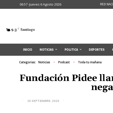
06:57 -Jueves 6 Agosto 2026
RED NAC
9.3
C
Santiago
INICIO
NOTICIAS
POLITICA
DEPORTES
Categorias:
Noticias
Podcast
Toda tu mañana
Fundación Pidee lla
nega
15 SEPTIEMBRE, 2023