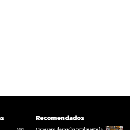
as
Recomendados
Congreso despacha totalmente la
6693