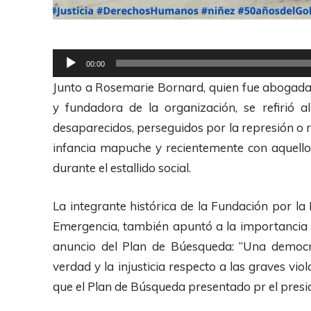
R
00:00
e
Junto a Rosemarie Bornard, quien fue abogada d
p
y fundadora de la organización, se refirió a
r
desaparecidos, perseguidos por la represión o r
o
infancia mapuche y recientemente con aquellos
d
durante el estallido social.
u
c
La integrante histórica de la Fundación por la
t
Emergencia, también apuntó a la importancia de
o
anuncio del Plan de Búesqueda: “U
na democr
r
verdad y la injusticia respecto a las graves v
d
que el Plan de Búsqueda presentado pr el presid
e