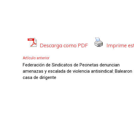
A
u
d
i
o
Descarga como PDF
Imprime est
Artículo anterior
Federación de Sindicatos de Peonetas denuncian
amenazas y escalada de violencia antisindical: Balearon
casa de dirigente