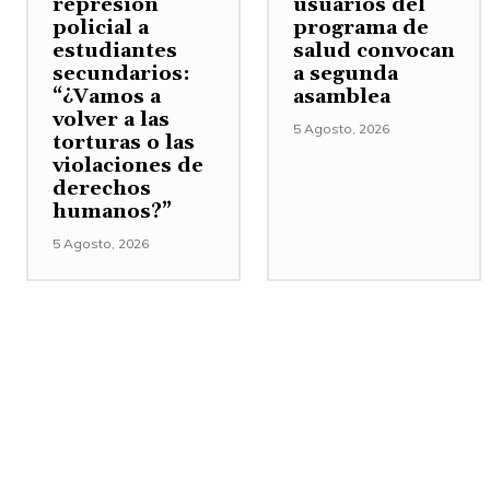
represión
usuarios del
policial a
programa de
estudiantes
salud convocan
secundarios:
a segunda
“¿Vamos a
asamblea
volver a las
5 Agosto, 2026
torturas o las
violaciones de
derechos
humanos?”
5 Agosto, 2026