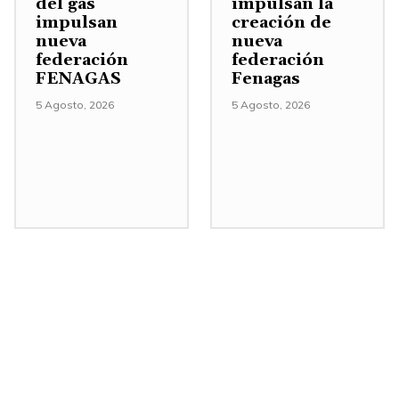
del gas
impulsan la
e
impulsan
creación de
nueva
nueva
n
federación
federación
t
FENAGAS
Fenagas
a
5 Agosto, 2026
5 Agosto, 2026
r
o
d
i
s
m
i
n
u
i
r