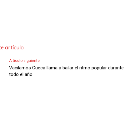
l
a
s
d
e
e artículo
F
l
Artículo siguiente
e
Vacilamos Cueca llama a bailar el ritmo popular durante
todo el año
c
h
a
s
A
r
r