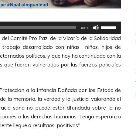
U
00:00
t
el Comité Pro Paz, de la Vicaría de la Solidaridad
i
l
trabajo desarrollado con niñas niños, hijos de
l
etornados políticos, y que hoy ha continuado con la
i
 que fueron vulnerados por las fuerzas policiales
z
a
l
Protección a la Infancia Dañada por los Estado de
a
 la memoria, la verdad y la justicia, valorando el
s
acia sana no puede estar dfundada sobre la no
t
iolaciones a los derechos humanos. Tengo esperanza
e
ente llegue a resultaos positivos”.
c