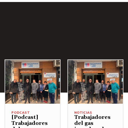
i
b
a
/
A
b
a
j
o
p
a
r
a
a
PODCAST
NOTICIAS
u
[Podcast]
Trabajadores
Trabajadores
del gas
m