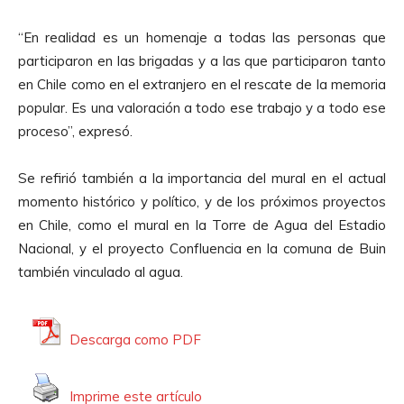
u
c
“En realidad es un homenaje a todas las personas que
t
participaron en las brigadas y a las que participaron tanto
o
en Chile como en el extranjero en el rescate de la memoria
r
popular. Es una valoración a todo ese trabajo y a todo ese
d
proceso”, expresó.
e
A
Se refirió también a la importancia del mural en el actual
u
momento histórico y político, y de los próximos proyectos
d
en Chile, como el mural en la Torre de Agua del Estadio
i
Nacional, y el proyecto Confluencia en la comuna de Buin
o
también vinculado al agua.
Descarga como PDF
Imprime este artículo