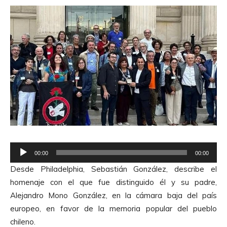
R
00:00
00:00
e
Desde Philadelphia, Sebastián González, describe el
p
homenaje con el que fue distinguido él y su padre,
r
Alejandro Mono González, en la cámara baja del país
o
europeo, en favor de la memoria popular del pueblo
d
chileno.