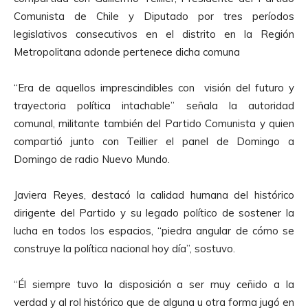
o
Comunista de Chile y Diputado por tres períodos
d
legislativos consecutivos en el distrito en la Región
u
Metropolitana adonde pertenece dicha comuna
c
t
“Era de aquellos imprescindibles con visión del futuro y
o
trayectoria política intachable” señala la autoridad
r
comunal, militante también del Partido Comunista y quien
d
compartió junto con Teillier el panel de Domingo a
e
Domingo de radio Nuevo Mundo.
A
u
Javiera Reyes, destacó la calidad humana del histórico
d
dirigente del Partido y su legado político de sostener la
i
lucha en todos los espacios, “piedra angular de cómo se
o
construye la política nacional hoy día”, sostuvo.
“Él siempre tuvo la disposición a ser muy ceñido a la
verdad y al rol histórico que de alguna u otra forma jugó en