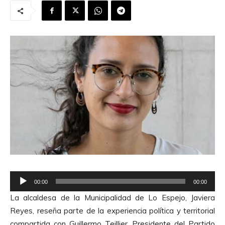
R
00:00
00:00
e
La alcaldesa de la Municipalidad de Lo Espejo, Javiera
p
Reyes, reseña parte de la experiencia política y territorial
r
compartida con Guillermo Teillier, Presidente del Partido