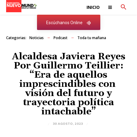
INICIO
Escúchanos Online
Categorias:
Noticias
Podcast
Toda tu mañana
Alcaldesa Javiera Reyes
Por Guillermo Teillier:
“Era de aquellos
imprescindibles con
visión del futuro y
trayectoria política
intachable”
30 AGOSTO, 2023