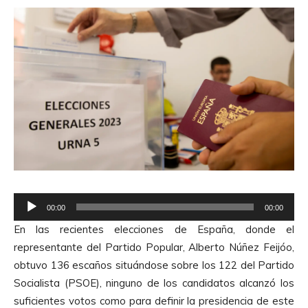
R
00:00
00:00
e
En las recientes elecciones de España, donde el
p
representante del Partido Popular, Alberto Núñez Feijóo,
r
obtuvo 136 escaños situándose sobre los 122 del Partido
o
Socialista (PSOE), ninguno de los candidatos alcanzó los
d
suficientes votos como para definir la presidencia de este