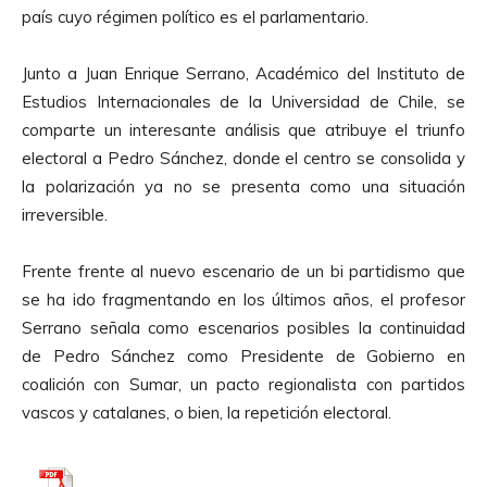
u
país cuyo régimen político es el parlamentario.
c
t
Junto a Juan Enrique Serrano, Académico del Instituto de
o
Estudios Internacionales de la Universidad de Chile, se
r
comparte un interesante análisis que atribuye el triunfo
d
electoral a Pedro Sánchez, donde el centro se consolida y
e
la polarización ya no se presenta como una situación
A
irreversible.
u
d
Frente frente al nuevo escenario de un bi partidismo que
i
se ha ido fragmentando en los últimos años, el profesor
o
Serrano señala como escenarios posibles la continuidad
de Pedro Sánchez como Presidente de Gobierno en
coalición con Sumar, un pacto regionalista con partidos
vascos y catalanes, o bien, la repetición electoral.