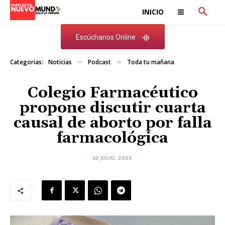
INICIO
Escúchanos Online
Categorias:
Noticias
Podcast
Toda tu mañana
Colegio Farmacéutico
propone discutir cuarta
causal de aborto por falla
farmacológica
10 JULIO, 2023