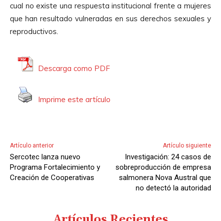
cual no existe una respuesta institucional frente a mujeres
t
que han resultado vulneradas en sus derechos sexuales y
o
reproductivos.
r
d
e
Descarga como PDF
A
u
Imprime este artículo
d
i
o
Artículo anterior
Artículo siguiente
Sercotec lanza nuevo
Investigación: 24 casos de
Programa Fortalecimiento y
sobreproducción de empresa
Creación de Cooperativas
salmonera Nova Austral que
no detectó la autoridad
Artículos Recientes