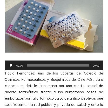
R
00:00
00:00
e
Paula Fernández, una de las voceras del Colegio de
p
Químicos Farmacéuticos y Bioquímicos de Chile A.G., da a
r
conocer en detalle la semana por una cuarta causal de
o
aborto terapéutico frente a los numerosos casos de
d
embarazos por falla farmocológica de anticonceptivos que
u
se ofrecen en la red pública y privada de salud, y ante lo
c