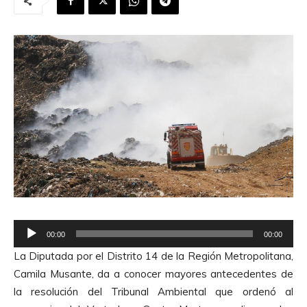
R
00:00
00:00
e
La Diputada por el Distrito 14 de la Región Metropolitana,
p
Camila Musante, da a conocer mayores antecedentes de
r
la resolución del Tribunal Ambiental que ordenó al
o