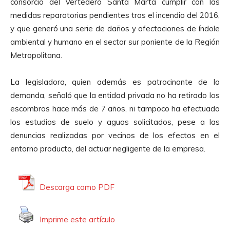
consorcio del Vertedero Santa Marta cumplir con las
d
medidas reparatorias pendientes tras el incendio del 2016,
u
y que generó una serie de daños y afectaciones de índole
c
ambiental y humano en el sector sur poniente de la Región
t
Metropolitana.
o
r
La legisladora, quien además es patrocinante de la
d
demanda, señaló que la entidad privada no ha retirado los
e
escombros hace más de 7 años, ni tampoco ha efectuado
A
los estudios de suelo y aguas solicitados, pese a las
u
denuncias realizadas por vecinos de los efectos en el
d
entorno producto, del actuar negligente de la empresa.
i
o
Descarga como PDF
Imprime este artículo