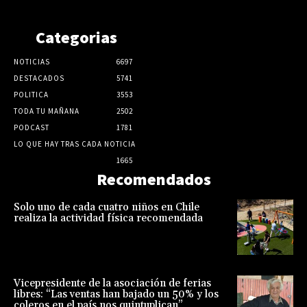
Categorias
NOTICIAS
6697
DESTACADOS
5741
POLITICA
3553
TODA TU MAÑANA
2502
PODCAST
1781
LO QUE HAY TRAS CADA NOTICIA
1665
Recomendados
Solo uno de cada cuatro niños en Chile
realiza la actividad física recomendada
Vicepresidente de la asociación de ferias
libres: “Las ventas han bajado un 50% y los
coleros en el país nos quintuplican”