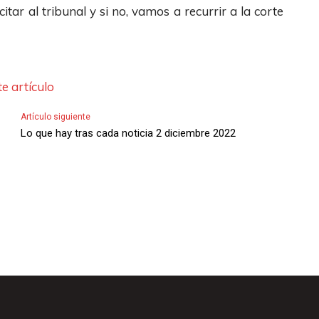
e
citar al tribunal y si no, vamos a recurrir a la corte
e
F
n
l
t
e
a
e artículo
c
r
h
o
Artículo siguiente
a
Lo que hay tras cada noticia 2 diciembre 2022
d
s
i
A
s
r
m
r
i
i
n
b
u
a
i
/
r
A