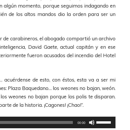
l
 en algún momento, porque seguimos indagando en
a
uién de los altos mandos dio la orden para ser un
s
d
e
er de carabineros, el abogado compartió un archivo
F
nteligencia, David Gaete, actual capitán y en ese
l
teriormente fueron acusados del incendio del Hotel
e
c
 acuérdense de esto, con éstos, esta va a ser mi
h
nes: Plaza Baquedano… los weones no bajan, weón.
a
os weones no bajan porque los polis te disparan.
s
arte de la historia. ¡Cagones! ¡Chao!”.
A
r
U
r
00:00
t