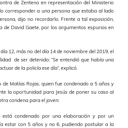
i
contra de Zenteno en representación del Ministerio
i
b
ndo corresponder a una persona que estaba al lado
l
a
ersona, dijo no recordarlo. Frente a tal exposición,
i
/
ra de David Gaete, por los argumentos espurios en
z
A
a
b
l
a
 día 12, más no del día 14 de noviembre del 2019, el
a
j
ilidad de ser detenido: “Se entendió que había una
s
o
ctuar de la policía ese día”, explicó.
t
p
e
a
o de Matías Rojas, quien fue condenado a 5 años y
c
r
nte la oportunidad para Jesús de poner su caso al
l
a
otra condena para el joven:
a
a
s
14 está condenado por una elaboración y por un
u
d
ría estar con 5 años y no 6, pudiendo postular a la
m