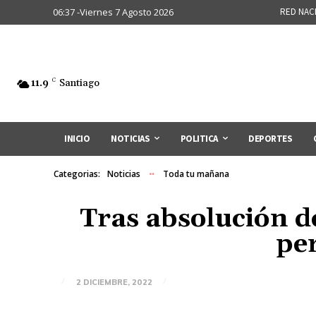
06:37 -Viernes 7 Agosto 2026
RED NAC
11.9
C
Santiago
INICIO
NOTICIAS
POLITICA
DEPORTES
Categorias:
Noticias
Toda tu mañana
Tras absolución d
per
2 DICIEMBRE, 2022