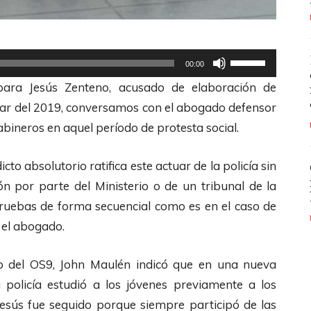
U
00:00
t
 para Jesús Zenteno, acusado de elaboración de
i
ular del 2019, conversamos con el abogado defensor
l
abineros en aquel período de protesta social.
i
z
cto absolutorio ratifica este actuar de la policía sin
a
ción por parte del Ministerio o de un tribunal de la
l
ruebas de forma secuencial como es en el caso de
a
 el abogado.
s
t
go del OS9, John Maulén indicó que en una nueva
e
 policía estudió a los jóvenes previamente a los
c
Jesús fue seguido porque siempre participó de las