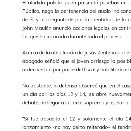
El aludido policía quien presentó pruebas en 
p
Público, negó la pertenencia del audio indica
r
de él, y al preguntarle por la identidad de la p
o
John Maulén anunció acciones legales en cont
d
los que ha incurrido durante todo el proceso.
u
c
Acerca de la absolución de Jesús Zenteno por el
t
abogado señaló que el joven arriesga la posib
o
orden verbal por parte del fiscal y habilitaría el a
r
d
No obstante, la defensa observó que en el cas
e
un día por los días 12 y 14, se abre nuevame
A
debate, de llegar a la corte suprema y apelar a 
u
d
“Si fue absuelto el 12 y solamente el día 
i
lanzamiento -no hay delito reiterado-, el tend