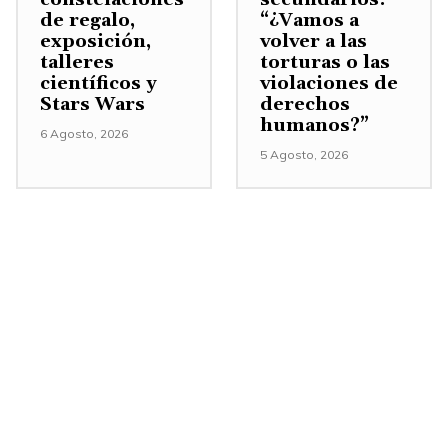
r
de regalo,
“¿Vamos a
exposición,
volver a las
o
talleres
torturas o las
d
científicos y
violaciones de
i
Stars Wars
derechos
humanos?”
s
6 Agosto, 2026
5 Agosto, 2026
m
i
n
u
i
r
e
l
v
o