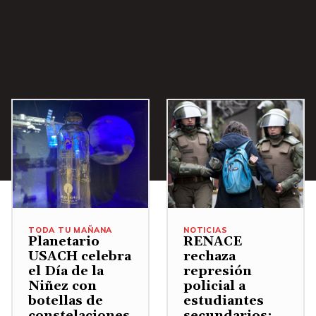
e
b
l
a
v
j
o
o
l
p
u
a
m
r
e
a
n
a
.
u
m
TODA TU MAÑANA
NOTICIAS
Planetario
RENACE
e
USACH celebra
rechaza
n
el Día de la
represión
Niñez con
policial a
t
botellas de
estudiantes
a
constelaciones
secundarios: