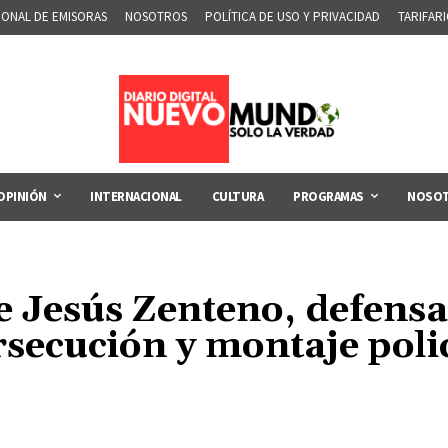
IONAL DE EMISORAS
NOSOTROS
POLÍTICA DE USO Y PRIVACIDAD
TARIFAR
OPINIÓN
INTERNACIONAL
CULTURA
PROGRAMAS
NOSO
e Jesús Zenteno, defen
secución y montaje polic