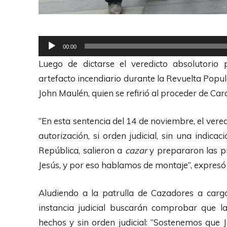
R
00:00
e
Luego de dictarse el veredicto absolutorio
p
artefacto incendiario durante la Revuelta Pop
r
John Maulén, quien se refirió al proceder de Car
o
d
“En esta sentencia del 14 de noviembre, el veredi
u
autorización, si orden judicial, sin una indica
c
República, salieron a
cazar
y prepararon las p
t
Jesús, y por eso hablamos de montaje”, expresó
o
r
Aludiendo a la patrulla de Cazadores a car
d
instancia judicial buscarán comprobar que la
e
hechos y sin orden judicial: “Sostenemos que 