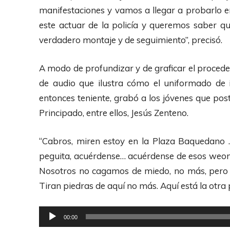
A
manifestaciones y vamos a llegar a probarlo
u
este actuar de la policía y queremos saber q
d
verdadero montaje y de seguimiento”, precisó.
i
o
A modo de profundizar y de graficar el proced
de audio que ilustra cómo el uniformado de i
entonces teniente, grabó a los jóvenes que pos
Principado, entre ellos, Jesús Zenteno.
“Cabros, miren estoy en la Plaza Baquedano …
peguita, acuérdense… acuérdense de esos weo
Nosotros no cagamos de miedo, no más, pero l
Tiran piedras de aquí no más. Aquí está la otra p
R
00:00
e