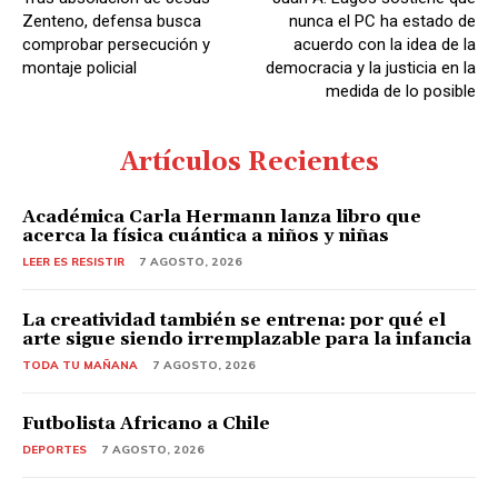
r
Zenteno, defensa busca
nunca el PC ha estado de
d
comprobar persecución y
acuerdo con la idea de la
montaje policial
democracia y la justicia en la
e
medida de lo posible
A
u
Artículos Recientes
d
i
Académica Carla Hermann lanza libro que
o
acerca la física cuántica a niños y niñas
LEER ES RESISTIR
7 AGOSTO, 2026
La creatividad también se entrena: por qué el
arte sigue siendo irremplazable para la infancia
TODA TU MAÑANA
7 AGOSTO, 2026
Futbolista Africano a Chile
DEPORTES
7 AGOSTO, 2026