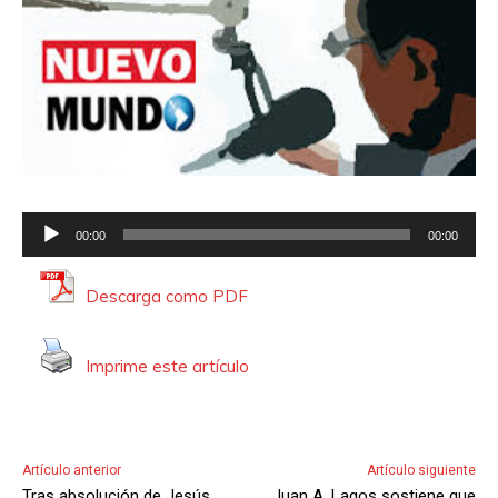
R
00:00
00:00
e
p
Descarga como PDF
r
o
Imprime este artículo
d
u
c
t
Artículo anterior
Artículo siguiente
o
Tras absolución de Jesús
Juan A. Lagos sostiene que