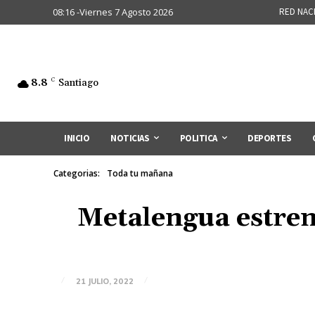
08:16 -Viernes 7 Agosto 2026
RED NAC
8.8
C
Santiago
INICIO
NOTICIAS
POLITICA
DEPORTES
Categorias:
Toda tu mañana
Metalengua estrena
21 JULIO, 2022