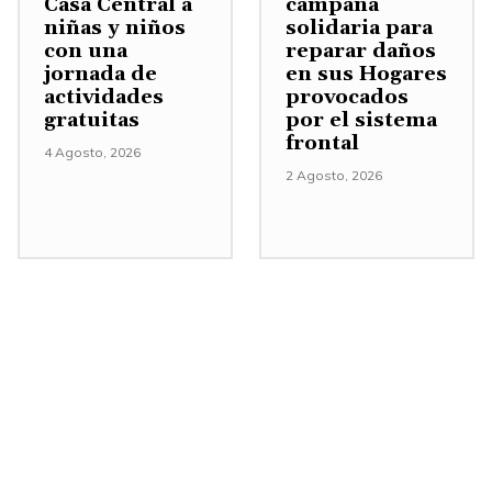
Casa Central a
campaña
e
niñas y niños
solidaria para
con una
reparar daños
n
jornada de
en sus Hogares
t
actividades
provocados
a
gratuitas
por el sistema
frontal
r
4 Agosto, 2026
o
2 Agosto, 2026
d
i
s
m
i
n
u
i
r