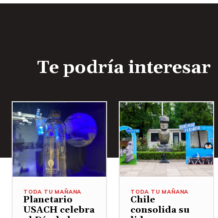
Te podría interesar
TODA TU MAÑANA
TODA TU MAÑANA
Planetario
Chile
USACH celebra
consolida su