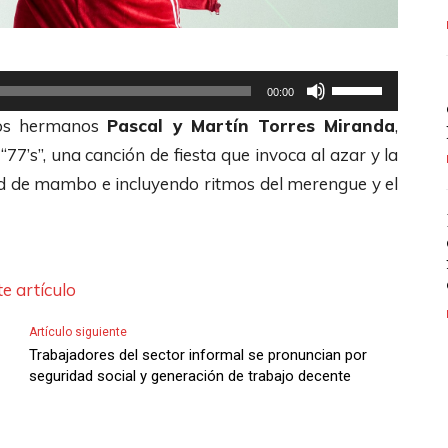
U
00:00
t
los hermanos
Pascal y Martín Torres Miranda
,
i
“77’s”, una canción de fiesta que invoca al azar y la
l
 de mambo e incluyendo ritmos del merengue y el
i
z
a
l
e artículo
a
Artículo siguiente
s
Trabajadores del sector informal se pronuncian por
t
seguridad social y generación de trabajo decente
e
c