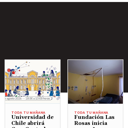
i
b
a
/
A
b
a
j
o
p
a
r
a
a
TODA TU MAÑANA
TODA TU MAÑANA
u
Universidad de
Fundación Las
Chile abrirá
Rosas inicia
m