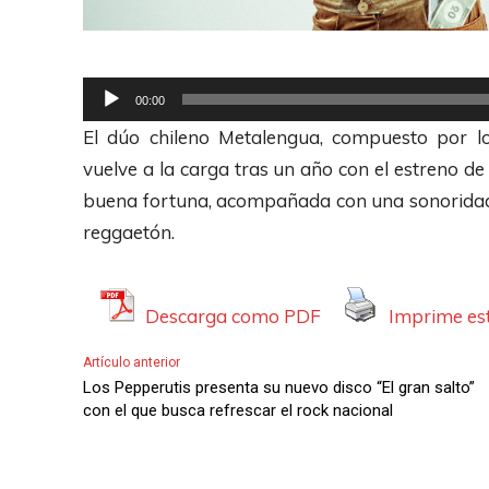
R
00:00
e
El dúo chileno Metalengua, compuesto por 
p
vuelve a la carga tras un año con el estreno de 
r
buena fortuna, acompañada con una sonoridad
o
reggaetón.
d
u
c
Descarga como PDF
Imprime est
t
Artículo anterior
o
Los Pepperutis presenta su nuevo disco “El gran salto”
r
con el que busca refrescar el rock nacional
d
e