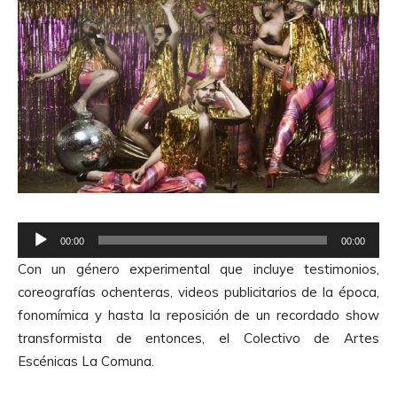
R
00:00
00:00
e
Con un género experimental que incluye testimonios,
p
coreografías ochenteras, videos publicitarios de la época,
r
fonomímica y hasta la reposición de un recordado show
o
transformista de entonces, el Colectivo de Artes
d
Escénicas La Comuna.
u
c