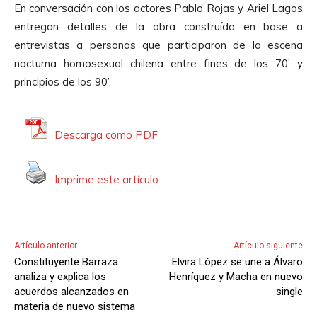
En conversación con los actores Pablo Rojas y Ariel Lagos
t
entregan detalles de la obra construída en base a
o
entrevistas a personas que participaron de la escena
r
nocturna homosexual chilena entre fines de los 70’ y
d
principios de los 90’.
e
A
u
Descarga como PDF
d
i
Imprime este artículo
o
Artículo anterior
Artículo siguiente
Constituyente Barraza
Elvira López se une a Álvaro
analiza y explica los
Henríquez y Macha en nuevo
acuerdos alcanzados en
single
materia de nuevo sistema