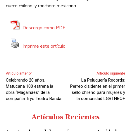
d
cueca chilena, y ranchera mexicana.
u
c
t
Descarga como PDF
o
r
Imprime este artículo
d
e
A
u
Artículo anterior
Artículo siguiente
d
Celebrando 20 años,
La Peluquería Records:
i
Matucana 100 estrena la
Perreo disidente en el primer
o
obra “Magalhães” de la
sello chileno para mujeres y
compañía Tryo Teatro Banda.
la comunidad LGBTNBQ+
Artículos Recientes