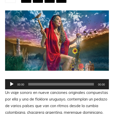
R
00:00
00:00
e
Un viaje sonoro en nueve canciones originales compuestas
p
por ella y una de floklore uruguayo, contemplan un pedazo
r
de varios países que van con ritmos desde la cumbia
o
colombiana, chacarera argentina, merengue dominicano,