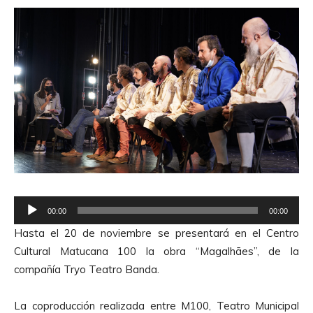
R
00:00
00:00
e
Hasta el 20 de noviembre se presentará en el Centro
p
Cultural Matucana 100 la obra “Magalhães”, de la
r
compañía Tryo Teatro Banda.
o
d
La coproducción realizada entre M100, Teatro Municipal