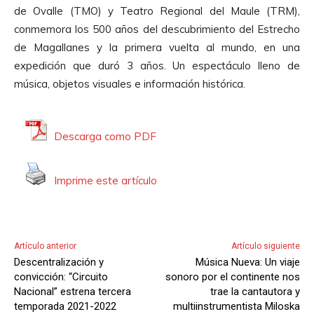
u
de Ovalle (TMO) y Teatro Regional del Maule (TRM),
c
conmemora los 500 años del descubrimiento del Estrecho
t
de Magallanes y la primera vuelta al mundo, en una
o
expedición que duró 3 años. Un espectáculo lleno de
r
música, objetos visuales e información histórica.
d
e
A
Descarga como PDF
u
d
Imprime este artículo
i
o
Artículo anterior
Artículo siguiente
Descentralización y
Música Nueva: Un viaje
convicción: “Circuito
sonoro por el continente nos
Nacional” estrena tercera
trae la cantautora y
temporada 2021-2022
multiinstrumentista Miloska