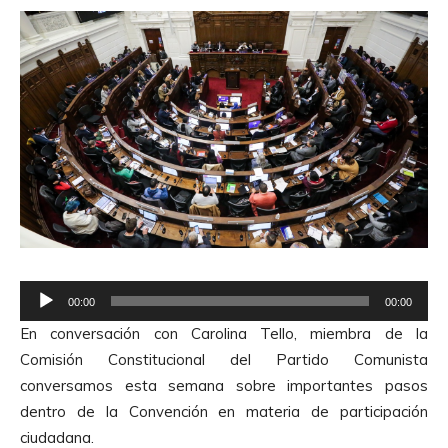
R
00:00
00:00
e
En conversación con Carolina Tello, miembra de la
p
Comisión Constitucional del Partido Comunista
r
conversamos esta semana sobre importantes pasos
o
dentro de la Convención en materia de participación
d
ciudadana.