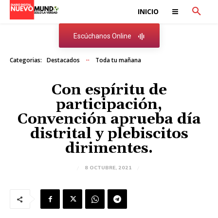
INICIO
Escúchanos Online
Categorias:
Destacados
Toda tu mañana
Con espíritu de
participación,
Convención aprueba día
distrital y plebiscitos
dirimentes.
8 OCTUBRE, 2021