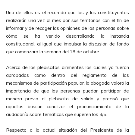
u
c
Uno de ellos es el recorrido que las y los constituyentes
t
realizarán una vez al mes por sus territorios con el fin de
o
informar y de recoger las opiniones de las personas sobre
r
cómo se ha venido desarrollando la instancia
d
constitucional, al igual que impulsar la discusión de fondo
e
que comenzará la semana del 18 de octubre.
A
u
Acerca de los plebiscitos dirimentes los cuales ya fueron
d
aprobados como dentro del reglamento de los
i
mecanismos de participación popular, la abogada valoró la
o
importancia de que las personas puedan participar de
manera previa al plebiscito de salida y precisó que
aquellos buscan canalizar el pronunciamiento de la
ciudadanía sobre temáticas que superen los 3/5.
Respecto a la actual situación del Presidente de la