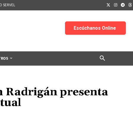
IO SERVEL
TROS
an Radrigán presenta
tual