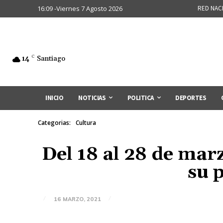
16:09 -Viernes 7 Agosto 2026
RED NAC
14
C
Santiago
INICIO
NOTICIAS
POLITICA
DEPORTES
Categorias:
Cultura
Del 18 al 28 de mar
su 
16 MARZO, 2021