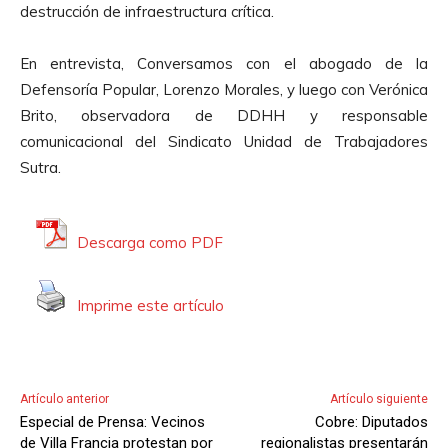
destrucción de infraestructura crítica.
t
o
En entrevista, Conversamos con el abogado de la
r
Defensoría Popular, Lorenzo Morales, y luego con Verónica
d
Brito, observadora de DDHH y responsable
e
comunicacional del Sindicato Unidad de Trabajadores
A
Sutra.
u
d
i
Descarga como PDF
o
Imprime este artículo
Artículo anterior
Artículo siguiente
Especial de Prensa: Vecinos
Cobre: Diputados
de Villa Francia protestan por
regionalistas presentarán