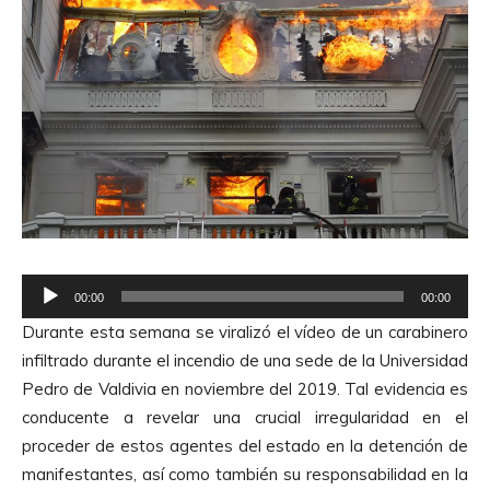
R
00:00
00:00
e
Durante esta semana se viralizó el vídeo de un carabinero
p
infiltrado durante el incendio de una sede de la Universidad
r
Pedro de Valdivia en noviembre del 2019. Tal evidencia es
o
conducente a revelar una crucial irregularidad en el
d
proceder de estos agentes del estado en la detención de
u
manifestantes, así como también su responsabilidad en la
c