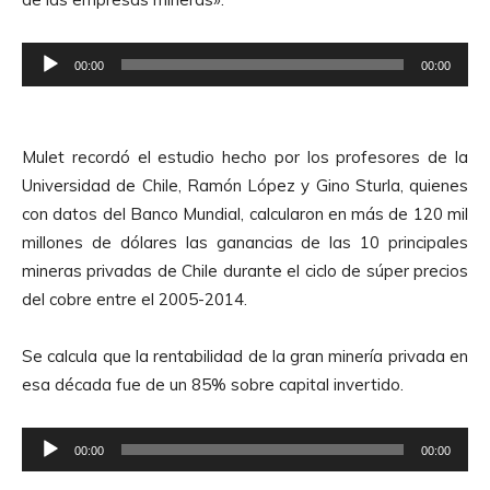
R
00:00
00:00
e
p
r
Mulet recordó el estudio hecho por los profesores de la
o
Universidad de Chile, Ramón López y Gino Sturla, quienes
d
con datos del Banco Mundial, calcularon en más de 120 mil
u
millones de dólares las ganancias de las 10 principales
c
mineras privadas de Chile durante el ciclo de súper precios
t
del cobre entre el 2005-2014.
o
r
Se calcula que la rentabilidad de la gran minería privada en
d
esa década fue de un 85% sobre capital invertido.
e
A
R
u
00:00
00:00
e
d