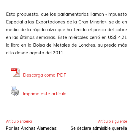
p
i
r
o
Esta propuesta, que los parlamentarios llaman «Impuesto
o
Especial a las Exportaciones de la Gran Minería», se da en
d
medio de la rápida alza que ha tenido el precio del cobre
u
en las últimas semanas. Este miércoles cerró en US$ 4,21
c
la libra en la Bolsa de Metales de Londres, su precio más
t
alto desde agosto del 2011.
o
r
d
Descarga como PDF
e
A
Imprime este artículo
u
d
i
o
Artículo anterior
Artículo siguiente
Por las Anchas Alamedas:
Se declara admisible querella