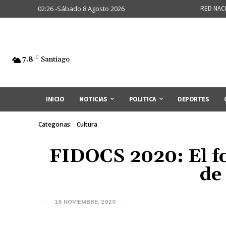
02:26 -Sábado 8 Agosto 2026
RED NAC
7.8
C
Santiago
INICIO
NOTICIAS
POLITICA
DEPORTES
Categorias:
Cultura
FIDOCS 2020: El fo
de
16 NOVIEMBRE, 2020