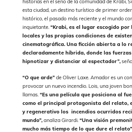
historias en el seno de la comunidad de Krabi, 
esta ciudad, un destino turístico de primer orde
histórico, el pasado más reciente y el mundo c
inquietante.
“Krabi, es el lugar escogido por
locales y las propias condiciones de existe
cinematográfica. Una ficción abierta a lo rea
declaradamente híbrida, donde las fuerzas d
hipnotizar y distanciar al espectador”,
señal
“O que arde”
de Oliver Laxe. Amador es un co
provocar un nuevo incendio. Lois, una joven bo
llamas.
“Es una película que posiciona al fue
como el principal protagonista del relato,
y regenerativo los incendios ocurridos rec
mundo”,
analiza Girardi.
“Una visión premoni
mucho más tiempo de lo que dure el relato”