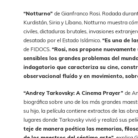
“Notturno”
de Gianfranco Rosi. Rodada durante 
Kurdistán, Siria y Líbano, Notturno muestra cómo
civiles, dictaduras brutales, invasiones extranje
desatado por el Estado Islámico.
“Es una de las
de FIDOCS.
“Rosi, nos propone nuevamente u
sensibles los grandes problemas del mundo
indagatorio que caracteriza su cine, constr
observacional fluído y en movimiento, sobre
“Andrey Tarkovsky: A Cinema Prayer”
de An
biográfica sobre uno de los más grandes maestro
su hijo, la película contiene extractos de las obra
lugares donde Tarkovsky vivió y realizó sus pelíc
teje de manera poética las memorias, filoso
de los maestros del séptimo arte”,
explica G