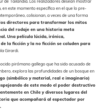
Sur de Tailandia. Los realizadores desean mostrar
n, en este momento específico en el que lo pre-
ontemporáneo, colisionan, a veces de una forma
 los directores para transformar los mitos
ncia del rodaje en una historia meta
l. Una película lúcida, irónica,
e la ficción y la no ficción se coluden para
a Girardi.
nocido pirómano gallego que ha sido acusado de
mbero, explora las profundidades de un bosque en
go (simbólico y material, real e imaginario)
 espejeando de este modo el poder destructivo
ientemente en Chile y diversos lugares del
toria que acompañará al espectador por
.