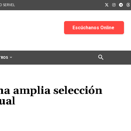
IO SERVEL
TROS
na amplia selección
ual