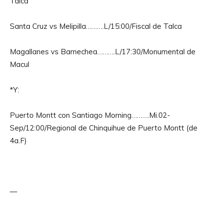
Talca
Santa Cruz vs Melipilla……….L/15:00/Fiscal de Talca
Magallanes vs Barnechea……….L/17:30/Monumental de
Macul
*Y:
Puerto Montt con Santiago Morning……….Mi.02-
Sep/12:00/Regional de Chinquihue de Puerto Montt (de
4a.F)
—