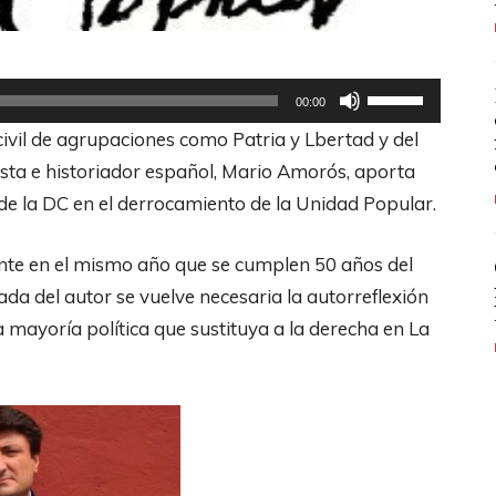
U
00:00
t
civil de agrupaciones como Patria y Lbertad y del
i
dista e historiador español, Mario Amorós, aporta
l
de la DC en el derrocamiento de la Unidad Popular.
i
z
ente en el mismo año que se cumplen 50 años del
a
ada del autor se vuelve necesaria la autorreflexión
l
a mayoría política que sustituya a la derecha en La
a
s
t
e
c