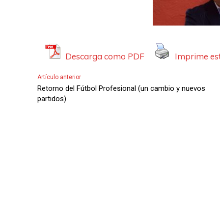
A
u
d
i
Descarga como PDF
Imprime est
o
Artículo anterior
Retorno del Fútbol Profesional (un cambio y nuevos
partidos)