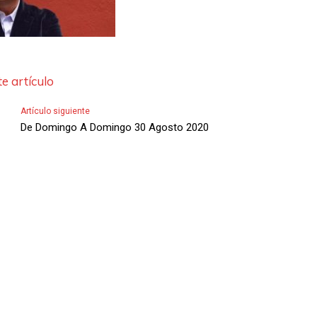
l
a
s
d
e artículo
e
F
Artículo siguiente
De Domingo A Domingo 30 Agosto 2020
l
e
c
h
a
s
A
r
r