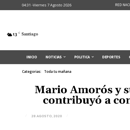
04:31 -Viernes 7 Agosto 2026
RED NAC
13
C
Santiago
INICIO
NOTICIAS
POLITICA
DEPORTES
Categorias:
Toda tu mañana
Mario Amorós y su
contribuyó a con
28 AGOSTO, 2020