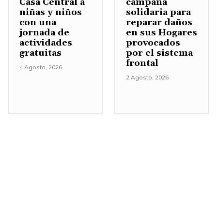
Casa Central a
campaña
e
niñas y niños
solidaria para
con una
reparar daños
n
jornada de
en sus Hogares
t
actividades
provocados
a
gratuitas
por el sistema
frontal
r
4 Agosto, 2026
o
2 Agosto, 2026
d
i
s
m
i
n
u
i
r