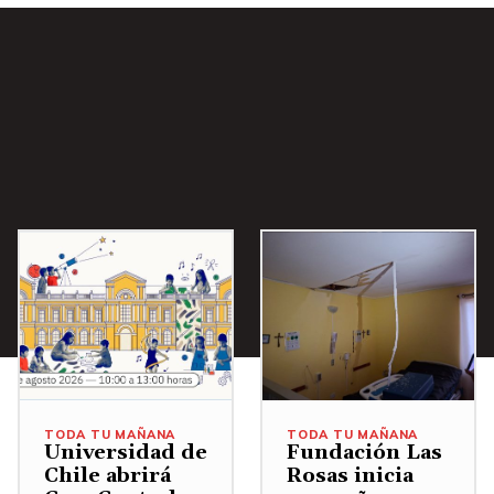
i
b
a
/
A
b
a
j
o
p
a
r
a
a
TODA TU MAÑANA
TODA TU MAÑANA
u
Universidad de
Fundación Las
Chile abrirá
Rosas inicia
m