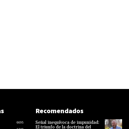
as
Recomendados
Señal inequívoca de impunidad:
6695
El triunfo de la doctrina del