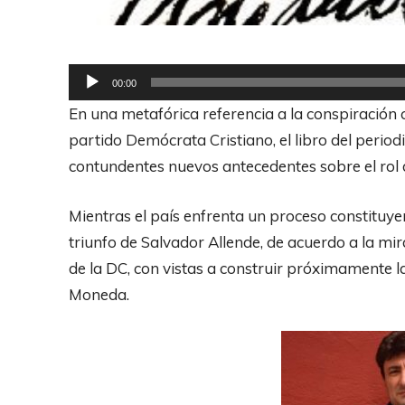
R
00:00
e
En una metafórica referencia a la conspiración 
p
partido Demócrata Cristiano, el libro del perio
r
contundentes nuevos antecedentes sobre el rol 
o
d
Mientras el país enfrenta un proceso constituy
u
triunfo de Salvador Allende, de acuerdo a la mir
c
de la DC, con vistas a construir próximamente l
t
Moneda.
o
r
d
e