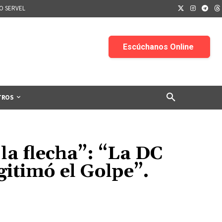
IO SERVEL
TROS
la flecha”: “La DC
gitimó el Golpe”.