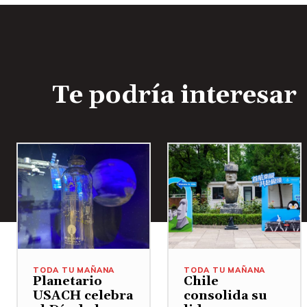
Te podría interesar
TODA TU MAÑANA
TODA TU MAÑANA
Planetario
Chile
USACH celebra
consolida su