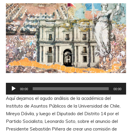
R
00:00
00:00
e
Aquí dejamos el agudo análisis de la académica del
p
Instituto de Asuntos Públicos de la Universidad de Chile,
r
Mireya Dávila, y luego el Diputado del Distrito 14 por el
o
Partido Socialista, Leonardo Soto, sobre el anuncio del
d
Presidente Sebastián Piñera de crear una comisión de