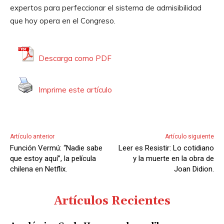
u
expertos para perfeccionar el sistema de admisibilidad
c
que hoy opera en el Congreso.
t
o
r
Descarga como PDF
d
e
Imprime este artículo
A
u
d
i
Artículo anterior
Artículo siguiente
o
Función Vermú: “Nadie sabe
Leer es Resistir: Lo cotidiano
que estoy aquí”, la película
y la muerte en la obra de
chilena en Netflix.
Joan Didion.
Artículos Recientes