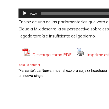
R
00:00
e
En voz de una de las parlamentarias que votó a 
p
Claudia Mix desarrolla su perspectiva sobre es
r
llegada tardía e insuficiente del gobierno.
o
d
u
Descarga como PDF
Imprime est
c
Artículo anterior
t
“Farsante”: La Nueva Imperial explora su jazz huachaca
o
en nuevo single
r
d
e
A