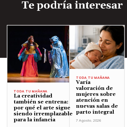
Te podría interesar
TODA TU MAÑANA
Varía
valoración de
TODA TU MAÑANA
mujeres sobre
La creatividad
atención en
también se entrena:
nuevas salas de
por qué el arte sigue
parto integral
siendo irremplazable
para la infancia
7 Agosto, 2026