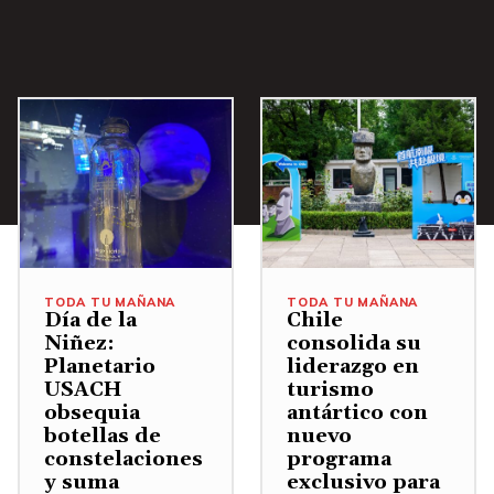
a
/
A
b
a
j
o
p
a
TODA TU MAÑANA
TODA TU MAÑANA
r
Día de la
Chile
Niñez:
consolida su
a
Planetario
liderazgo en
a
USACH
turismo
u
obsequia
antártico con
botellas de
nuevo
m
constelaciones
programa
e
y suma
exclusivo para