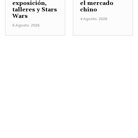
exposición,
el mercado
n
talleres y Stars
chino
t
Wars
4 Agosto, 2026
a
6 Agosto, 2026
r
o
d
i
s
m
i
n
u
i
r
e
l