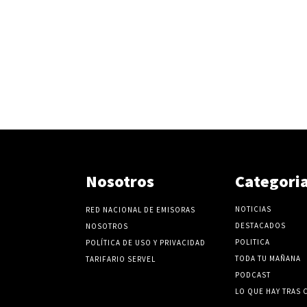
v
o
l
u
m
e
n
.
Nosotros
Categori
NOTICIAS
RED NACIONAL DE EMISORAS
DESTACADOS
NOSOTROS
POLITICA
POLÍTICA DE USO Y PRIVACIDAD
TODA TU MAÑANA
TARIFARIO SERVEL
PODCAST
LO QUE HAY TRAS 