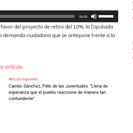
U
00:00
t
favor del proyecto de retiro del 10%, la Diputada
i
ta demanda ciudadana que se antepone frente a la
l
i
z
a
e artículo
l
Artículo siguiente
a
Camilo Sánchez, Pdte de las Juventudes: “Llena de
s
esperanza que el pueblo reaccione de manera tan
contundente”.
t
e
c
l