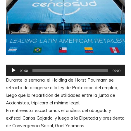
R
00:00
00:00
e
Durante la semana, el Holding de Horst Paulmann se
p
retractó de acogerse a la ley de Protección del empleo,
r
luego que la repartición de utilidades entre la Junta de
o
Accionistas, triplicara el mínimo legal.
d
En entrevista, escuchamos el análisis del abogado y
u
exfiscal Carlos Gajardo, y luego a la Diputada y presidenta
c
de Convergencia Social, Gael Yeomans.
t