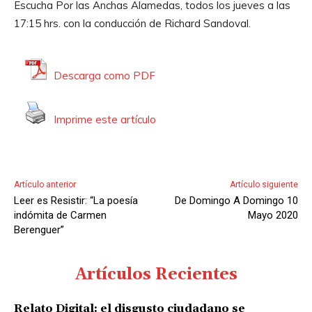
Escucha Por las Anchas Alamedas, todos los jueves a las
o
17:15 hrs. con la conducción de Richard Sandoval.
r
d
e
Descarga como PDF
A
u
Imprime este artículo
d
i
o
Artículo anterior
Artículo siguiente
Leer es Resistir: “La poesía
De Domingo A Domingo 10
indómita de Carmen
Mayo 2020
Berenguer”
Artículos Recientes
Relato Digital: el disgusto ciudadano se