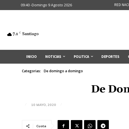
09:40 -Domingo 9 Agosto 2026
RED NAC
7.1
C
Santiago
INICIO
NOTICIAS
POLITICA
DEPORTES
Categorias:
De domingo a domingo
De Dom
10 MAYO, 2020
Cuota