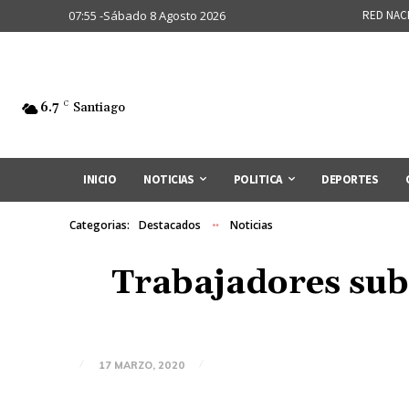
07:55 -Sábado 8 Agosto 2026
RED NAC
6.7
C
Santiago
INICIO
NOTICIAS
POLITICA
DEPORTES
Categorias:
Destacados
Noticias
Trabajadores subc
17 MARZO, 2020