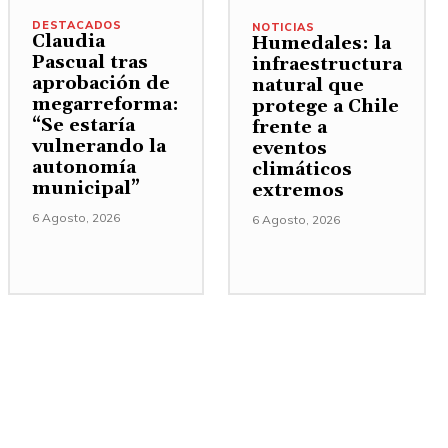
DESTACADOS
NOTICIAS
Claudia
Humedales: la
Pascual tras
infraestructura
aprobación de
natural que
megarreforma:
protege a Chile
“Se estaría
frente a
vulnerando la
eventos
autonomía
climáticos
municipal”
extremos
6 Agosto, 2026
6 Agosto, 2026