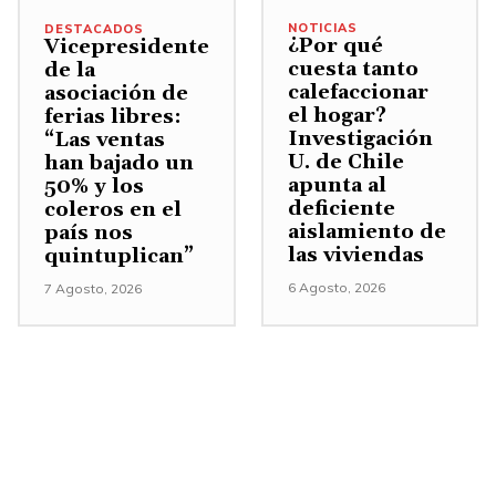
NOTICIAS
DESTACADOS
¿Por qué
Vicepresidente
cuesta tanto
de la
calefaccionar
asociación de
el hogar?
ferias libres:
Investigación
“Las ventas
U. de Chile
han bajado un
apunta al
50% y los
deficiente
coleros en el
aislamiento de
país nos
las viviendas
quintuplican”
6 Agosto, 2026
7 Agosto, 2026