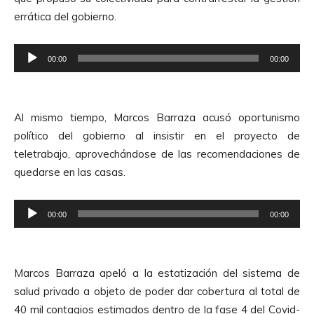
u
d
errática del gobierno.
c
i
t
o
R
o
00:00
00:00
e
r
p
d
r
e
Al mismo tiempo, Marcos Barraza acusó oportunismo
o
A
político del gobierno al insistir en el proyecto de
d
u
teletrabajo, aprovechándose de las recomendaciones de
u
d
quedarse en las casas.
c
i
t
o
R
o
00:00
00:00
e
r
p
d
r
e
Marcos Barraza apeló a la estatización del sistema de
o
A
salud privado a objeto de poder dar cobertura al total de
d
u
40 mil contagios estimados dentro de la fase 4 del Covid-