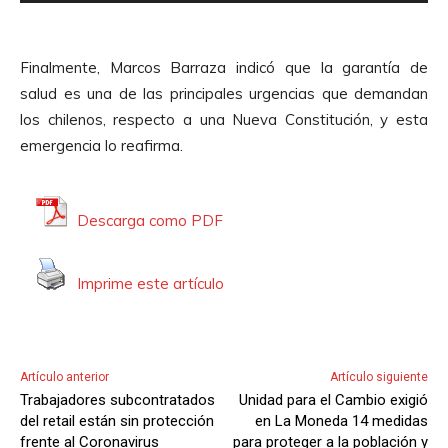
e
r
p
d
r
e
Finalmente, Marcos Barraza indicó que la garantía de
o
A
salud es una de las principales urgencias que demandan
d
u
los chilenos, respecto a una Nueva Constitución, y esta
u
d
emergencia lo reafirma.
c
i
t
o
o
Descarga como PDF
r
d
Imprime este artículo
e
A
u
d
Artículo anterior
Artículo siguiente
i
Trabajadores subcontratados
Unidad para el Cambio exigió
o
del retail están sin protección
en La Moneda 14 medidas
frente al Coronavirus
para proteger a la población y