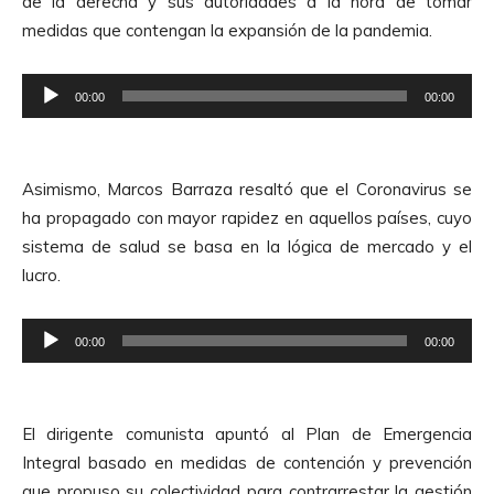
de la derecha y sus autoridades a la hora de tomar
medidas que contengan la expansión de la pandemia.
R
00:00
00:00
e
p
r
Asimismo, Marcos Barraza resaltó que el Coronavirus se
o
ha propagado con mayor rapidez en aquellos países, cuyo
d
sistema de salud se basa en la lógica de mercado y el
u
lucro.
c
t
R
o
00:00
00:00
e
r
p
d
r
e
El dirigente comunista apuntó al Plan de Emergencia
o
A
Integral basado en medidas de contención y prevención
d
u
que propuso su colectividad para contrarrestar la gestión