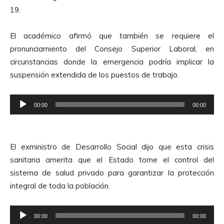
u
d
19.
c
i
t
o
El académico afirmó que también se requiere el
o
pronunciamiento del Consejo Superior Laboral, en
r
circunstancias donde la emergencia podría implicar la
d
suspensión extendida de los puestos de trabajo.
e
A
R
u
00:00
00:00
e
d
p
i
r
o
El exministro de Desarrollo Social dijo que esta crisis
o
sanitaria amerita que el Estado tome el control del
d
sistema de salud privado para garantizar la protección
u
integral de toda la población.
c
t
R
o
00:00
00:00