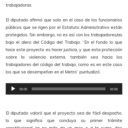
trabajadoras.
El diputado afirmó que solo en el caso de los funcionarios
públicos que se rigen por el Estatuto Administrativo están
protegidos. Sin embargo, no es así con los trabajadores/as
bajo el alero del Código del Trabajo. “En el fondo lo que
hace este proyecto es hacer justicia, y que esta protección
sobre la violencia externa, también sea hacia los
trabajadores del código del trabajo, como es en este caso
los que se desempeñan en el Metro” puntualizó.
R
00:00
00:00
e
p
r
El diputado valoró que el proyecto sea de fácil despacho,
o
lo que significa que concluya su primer trámite
d
constitucional en no más de un mes o a la sumo, dos