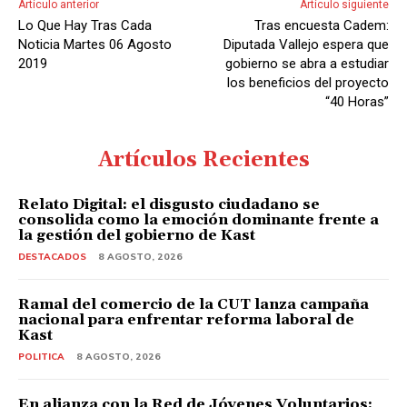
Artículo anterior
Artículo siguiente
o
Lo Que Hay Tras Cada
Tras encuesta Cadem:
r
Noticia Martes 06 Agosto
Diputada Vallejo espera que
d
2019
gobierno se abra a estudiar
los beneficios del proyecto
e
“40 Horas”
A
u
Artículos Recientes
d
i
Relato Digital: el disgusto ciudadano se
o
consolida como la emoción dominante frente a
la gestión del gobierno de Kast
DESTACADOS
8 AGOSTO, 2026
Ramal del comercio de la CUT lanza campaña
nacional para enfrentar reforma laboral de
Kast
POLITICA
8 AGOSTO, 2026
En alianza con la Red de Jóvenes Voluntarios: