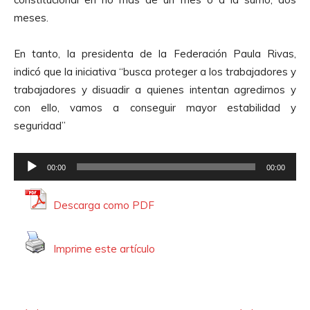
u
meses.
c
t
En tanto, la presidenta de la Federación Paula Rivas,
o
indicó que la iniciativa “busca proteger a los trabajadores y
r
trabajadores y disuadir a quienes intentan agredirnos y
d
con ello, vamos a conseguir mayor estabilidad y
e
seguridad”
A
u
R
d
00:00
00:00
e
i
p
o
Descarga como PDF
r
o
Imprime este artículo
d
u
c
t