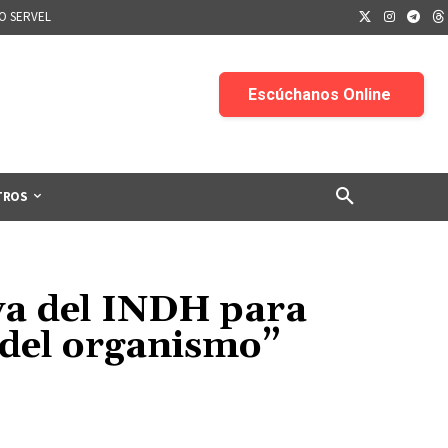
IO SERVEL
TROS
va del INDH para
 del organismo”