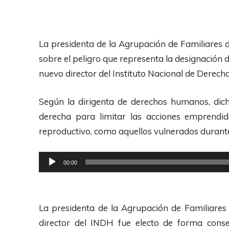
La presidenta de la Agrupación de Familiares 
sobre el peligro que representa la designación 
nuevo director del Instituto Nacional de Derec
Según la dirigenta de derechos humanos, di
derecha para limitar las acciones emprendi
reproductivo, como aquellos vulnerados durante
R
00:00
e
p
r
La presidenta de la Agrupación de Familiares
o
director del INDH fue electo de forma cons