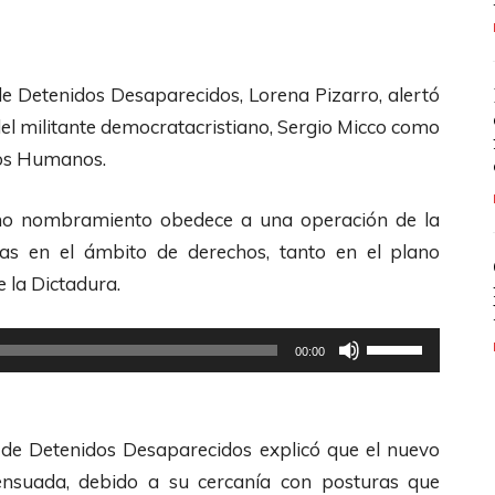
de Detenidos Desaparecidos, Lorena Pizarro, alertó
del militante democratacristiano, Sergio Micco como
hos Humanos.
cho nombramiento obedece a una operación de la
das en el ámbito de derechos, tanto en el plano
 la Dictadura.
U
00:00
t
i
l
 de Detenidos Desaparecidos explicó que el nuevo
i
ensuada, debido a su cercanía con posturas que