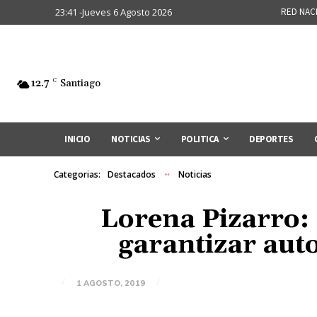
23:41 -Jueves 6 Agosto 2026
RED NAC
12.7
C
Santiago
INICIO
NOTICIAS
POLITICA
DEPORTES
Categorias:
Destacados
Noticias
Lorena Pizarro:
garantizar aut
1 AGOSTO, 2019