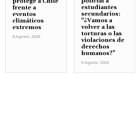
policial a
protege a Chile
n
l
estudiantes
frente a
s
.
secundarios:
eventos
v
m
“¿Vamos a
climáticos
o
i
volver a las
extremos
l
torturas o las
n
6 Agosto, 2026
violaciones de
u
u
derechos
m
i
humanos?”
e
r
5 Agosto, 2026
n
e
.
l
v
o
l
u
m
e