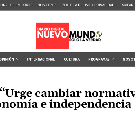
IONAL DE EMISORAS
NOSOTROS
POLÍTICA DE USO Y PRIVACIDAD
TARIFAR
OPINIÓN
INTERNACIONAL
CULTURA
PROGRAMAS
NOSO
 “Urge cambiar normati
onomía e independencia