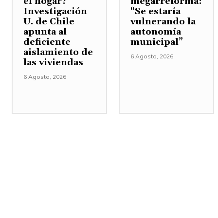
el hogar?
megarreforma:
Investigación
“Se estaría
U. de Chile
vulnerando la
apunta al
autonomía
deficiente
municipal”
aislamiento de
6 Agosto, 2026
las viviendas
6 Agosto, 2026