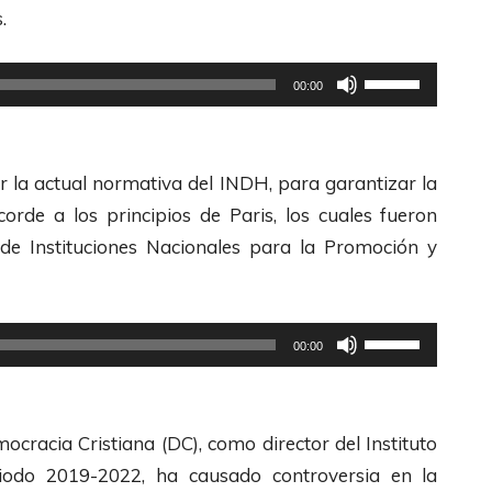
z
.
a
l
U
00:00
a
t
s
i
t
l
r la actual normativa del INDH, para garantizar la
e
i
rde a los principios de Paris, los cuales fueron
c
z
 de Instituciones Nacionales para la Promoción y
l
a
a
l
s
a
U
00:00
d
s
t
e
t
i
F
e
l
mocracia Cristiana (DC), como director del Instituto
l
c
i
odo 2019-2022, ha causado controversia en la
e
l