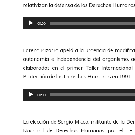
d
relativizan la defensa de los Derechos Humanos
u
c
R
00:00
t
e
o
p
r
r
Lorena Pizarro apeló a la urgencia de modifica
d
o
autonomía e independencia del organismo, aco
e
d
elaborados en el primer Taller Internacional
A
u
Protección de los Derechos Humanos en 1991.
u
c
d
t
R
00:00
i
o
e
o
r
p
d
r
La elección de Sergio Micco, militante de la De
e
o
Nacional de Derechos Humanos, por el peri
A