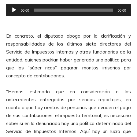
R
00:00
00:00
e
p
r
En concreto, el diputado aboga por la clarificación y
o
responsabilidades de los últimos siete directores del
d
Servicio de Impuestos Internos y otros funcionarios de la
u
entidad, quienes podrían haber generado una política para
c
que los “súper ricos” pagaran montos irrisorios por
t
concepto de contribuciones.
o
r
“Hemos estimado que en consideración a los
d
antecedentes entregados por sendos reportajes, en
e
cuanto a que hay cientos de personas que evaden el pago
A
de sus contribuciones, el impuesto territorial, es necesario
u
saber si en lo denunciado hay una política determinada del
d
Servicio de Impuestos Internos. Aquí hay un lucro que
i