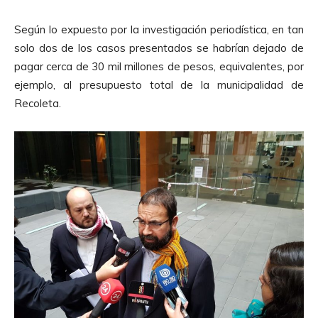
p
r
Según lo expuesto por la investigación periodística, en tan
o
solo dos de los casos presentados se habrían dejado de
d
pagar cerca de 30 mil millones de pesos, equivalentes, por
u
ejemplo, al presupuesto total de la municipalidad de
c
Recoleta.
t
o
r
d
e
A
u
d
i
o