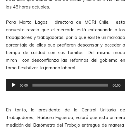
las 45 horas actuales.
Para Marta Lagos, directora de MORI Chile, esta
encuesta revela que el mercado está extenuando a los
trabajadores y trabajadoras, por lo que existe un marcado
porcentaje de ellos que prefieren descansar y acceder a
tiempo de calidad con sus familias. Del mismo modo
miran con desconfianza las reformas del gobierno en
torno flexibilizar la jornada laboral.
R
00:00
00:00
e
p
r
En tanto, la presidenta de la Central Unitaria de
o
Trabajadores, Bárbara Figueroa, valoró que esta primera
d
medición del Barómetro del Trabajo entregue de manera
u