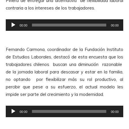
Piñera de entregar una alternativa de flexibilidad laboral
contraria a los intereses de los trabajadores.
R
00:00
00:00
e
p
r
Fernando Carmona, coordinador de la Fundación Instituto
o
de Estudios Laborales, destacó de esta encuesta que los
d
trabajadores chilenos buscan una diminución razonable
u
de la jornada laboral para descasar y estar en la familia,
c
no optando por flexibilizar más su rol productivo, al
t
percibir que pese a su esfuerzo, el actual modelo les
o
impide ser parte del crecimiento y la modernidad.
r
d
R
e
00:00
00:00
e
A
p
u