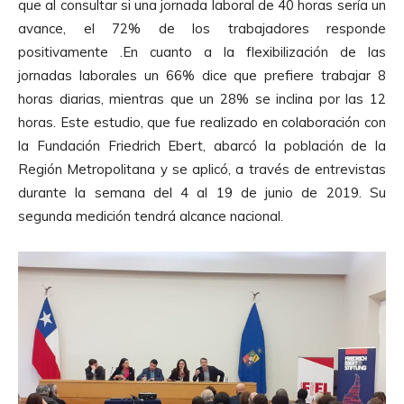
que al consultar si una jornada laboral de 40 horas sería un
c
avance, el 72% de los trabajadores responde
t
positivamente .En cuanto a la flexibilización de las
o
jornadas laborales un 66% dice que prefiere trabajar 8
r
horas diarias, mientras que un 28% se inclina por las 12
d
horas. Este estudio, que fue realizado en colaboración con
e
la Fundación Friedrich Ebert, abarcó la población de la
A
Región Metropolitana y se aplicó, a través de entrevistas
u
durante la semana del 4 al 19 de junio de 2019. Su
d
segunda medición tendrá alcance nacional.
i
o