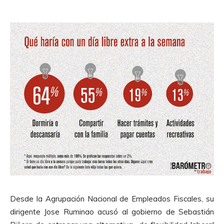
u
p
d
r
i
o
o
d
u
c
t
o
r
d
e
A
u
d
i
Desde la Agrupación Nacional de Empleados Fiscales, su
o
dirigente Jose Ruminao acusó al gobierno de Sebastián