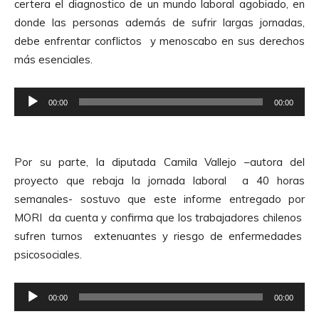
certera el diagnostico de un mundo laboral agobiado, en
c
donde las personas además de sufrir largas jornadas,
t
debe enfrentar conflictos y menoscabo en sus derechos
o
más esenciales.
r
d
R
e
00:00
00:00
e
A
p
u
r
d
Por su parte, la diputada Camila Vallejo –autora del
o
i
proyecto que rebaja la jornada laboral a 40 horas
d
o
semanales- sostuvo que este informe entregado por
u
MORI da cuenta y confirma que los trabajadores chilenos
c
sufren turnos extenuantes y riesgo de enfermedades
t
psicosociales.
o
r
R
d
00:00
00:00
e
e