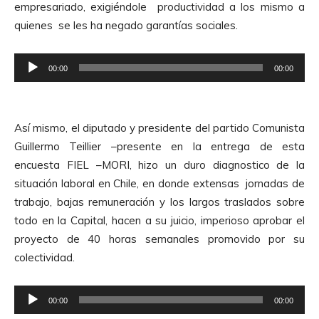
empresariado, exigiéndole productividad a los mismo a
o
quienes se les ha negado garantías sociales.
r
d
R
e
00:00
00:00
e
A
p
u
r
d
Así mismo, el diputado y presidente del partido Comunista
o
i
Guillermo Teillier –presente en la entrega de esta
d
o
encuesta FIEL –MORI, hizo un duro diagnostico de la
u
situación laboral en Chile, en donde extensas jornadas de
c
trabajo, bajas remuneración y los largos traslados sobre
t
todo en la Capital, hacen a su juicio, imperioso aprobar el
o
proyecto de 40 horas semanales promovido por su
r
colectividad.
d
e
R
A
00:00
00:00
e