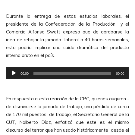
p
A
r
u
Durante la entrega de estos estudios laborales, el
o
d
presidente de la Confederación de la Producción y el
d
i
Comercio Alfonso Swett expresó que de aprobarse la
u
o
idea de rebajar la jornada laboral a 40 horas semanales,
c
esto podría implicar una caída dramática del producto
t
interno bruto en el país.
o
r
R
d
00:00
00:00
e
e
p
A
r
u
En respuesta a esta reacción de la CPC, quienes auguran -
o
d
de disminuirse la jornada de trabajo, una pérdida de cerca
d
i
de 170 mil puestos de trabajo, el Secretario General de la
u
o
CUT, Nolberto Díaz, enfatizó que este es el mismo
c
discurso del terror que han usado históricamente desde el
t