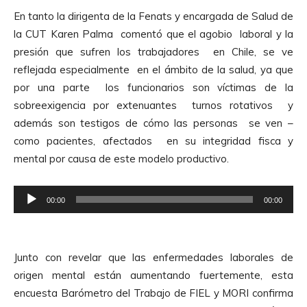
r
d
En tanto la dirigenta de la Fenats y encargada de Salud de
o
i
la CUT Karen Palma comentó que el agobio laboral y la
d
o
presión que sufren los trabajadores en Chile, se ve
u
reflejada especialmente en el ámbito de la salud, ya que
c
por una parte los funcionarios son víctimas de la
t
sobreexigencia por extenuantes turnos rotativos y
o
además son testigos de cómo las personas se ven –
r
como pacientes, afectados en su integridad fisca y
d
mental por causa de este modelo productivo.
e
A
R
u
00:00
00:00
e
d
p
i
r
o
Junto con revelar que las enfermedades laborales de
o
origen mental están aumentando fuertemente, esta
d
encuesta Barómetro del Trabajo de FIEL y MORI confirma
u