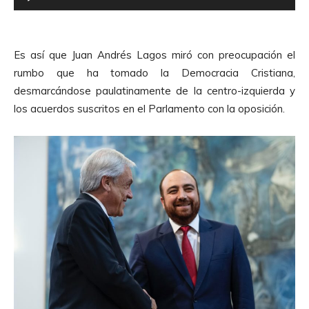
e
d
p
e
r
A
Es así que Juan Andrés Lagos miró con preocupación el
o
u
rumbo que ha tomado la Democracia Cristiana,
d
d
desmarcándose paulatinamente de la centro-izquierda y
u
i
los acuerdos suscritos en el Parlamento con la oposición.
c
o
t
o
r
d
e
A
u
d
i
o