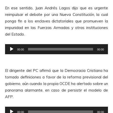
e
r
A
En ese sentido, Juan Andrés Lagos dijo que es urgente
o
u
reimpulsar el debate por una Nueva Constitución, la cual
d
d
ponga fin a los enclaves dictatoriales que promueven la
u
i
impunidad en las Fuerzas Armadas y otras instituciones
c
o
del Estado.
t
o
R
r
00:00
00:00
e
d
p
e
r
A
El dirigente del PC afirmó que la Democracia Cristiana ha
o
u
tomado definiciones a favor de la reforma previsional del
d
d
gobierno, aún cuando la propia OCDE ha alertado sobre un
u
i
panorama alarmante, en caso de persistir el modelo de
c
o
AFP.
t
o
R
r
00:00
00:00