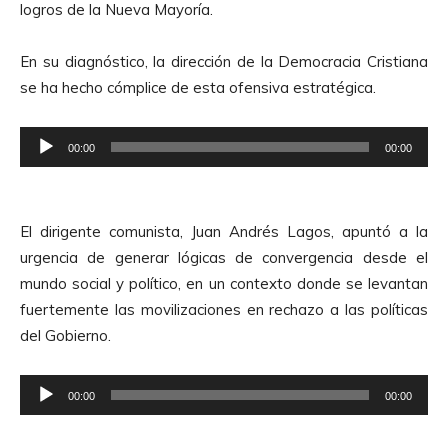
logros de la Nueva Mayoría.
En su diagnóstico, la dirección de la Democracia Cristiana
se ha hecho cómplice de esta ofensiva estratégica.
R
00:00
00:00
e
p
r
El dirigente comunista, Juan Andrés Lagos, apuntó a la
o
urgencia de generar lógicas de convergencia desde el
d
mundo social y político, en un contexto donde se levantan
u
fuertemente las movilizaciones en rechazo a las políticas
c
del Gobierno.
t
o
R
r
00:00
00:00
e
d
p