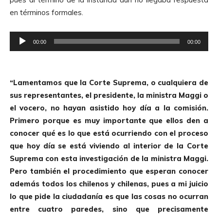
en términos formales.
R
00:00
00:00
e
p
r
“Lamentamos que la Corte Suprema, o cualquiera de
o
sus representantes, el presidente, la ministra Maggi o
d
el vocero, no hayan asistido hoy día a la comisión.
u
Primero porque es muy importante que ellos den a
c
conocer qué es lo que está ocurriendo con el proceso
t
que hoy día se está viviendo al interior de la Corte
o
Suprema con esta investigación de la ministra Maggi.
r
Pero también el procedimiento que esperan conocer
d
además todos los chilenos y chilenas, pues a mi juicio
e
lo que pide la ciudadanía es que las cosas no ocurran
A
entre cuatro paredes, sino que precisamente
u