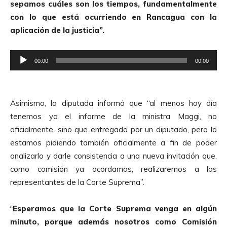
sepamos cuáles son los tiempos, fundamentalmente
d
con lo que está ocurriendo en Rancagua con la
i
aplicación de la justicia”.
o
R
00:00
00:00
e
p
r
Asimismo, la diputada informó que “al menos hoy día
o
tenemos ya el informe de la ministra Maggi, no
d
oficialmente, sino que entregado por un diputado, pero lo
u
estamos pidiendo también oficialmente a fin de poder
c
analizarlo y darle consistencia a una nueva invitación que,
t
como comisión ya acordamos, realizaremos a los
o
representantes de la Corte Suprema”.
r
d
Esperamos que la Corte Suprema venga en algún
“
e
minuto, porque además nosotros como Comisión