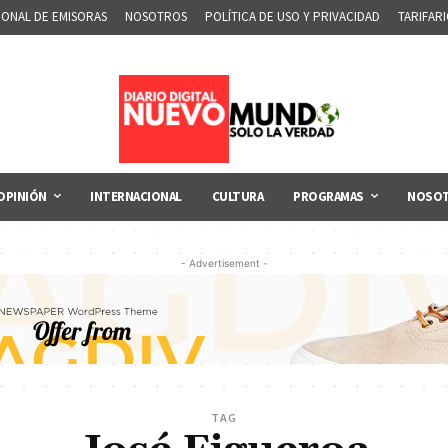
IONAL DE EMISORAS
NOSOTROS
POLÍTICA DE USO Y PRIVACIDAD
TARIFAR
OPINIÓN
INTERNACIONAL
CULTURA
PROGRAMAS
NOSO
- Advertisement -
TAG