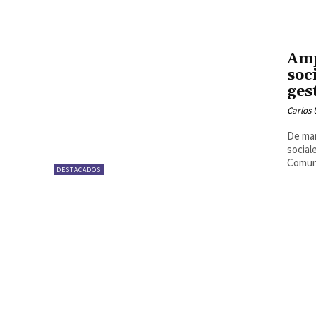
Amp
soc
ges
Carlos 
De man
social
Comuni
DESTACADOS