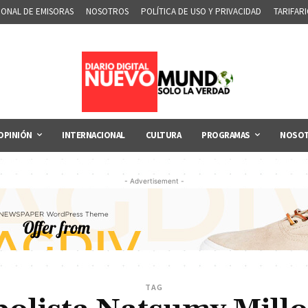
IONAL DE EMISORAS
NOSOTROS
POLÍTICA DE USO Y PRIVACIDAD
TARIFAR
OPINIÓN
INTERNACIONAL
CULTURA
PROGRAMAS
NOSO
- Advertisement -
TAG