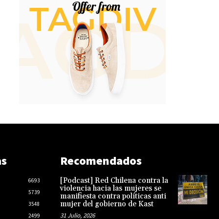
as
Recomendados
[Podcast] Red Chilena contra la
6693
violencia hacia las mujeres se
5739
manifiesta contra políticas anti
mujer del gobierno de Kast
3548
31 Julio, 2026
2499