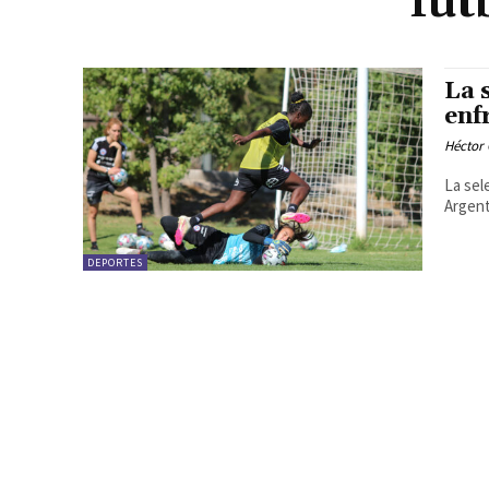
fut
La 
enf
Héctor 
La sel
Argent
DEPORTES