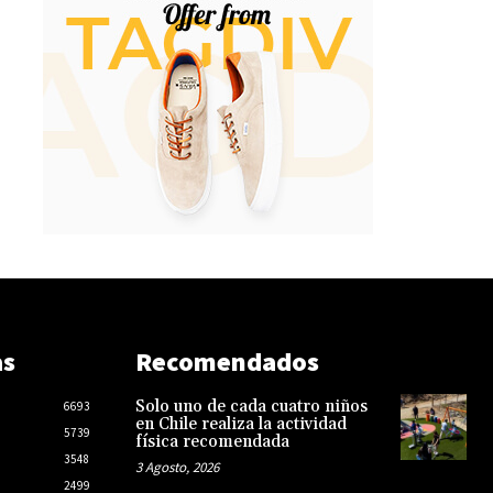
as
Recomendados
Solo uno de cada cuatro niños
6693
en Chile realiza la actividad
5739
física recomendada
3548
3 Agosto, 2026
2499