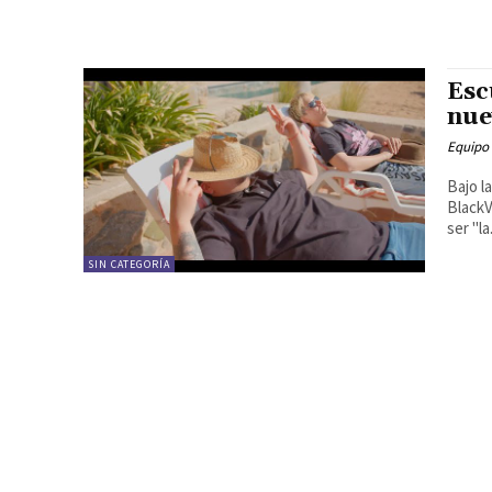
Esc
nue
Equipo
Bajo l
BlackV
ser "la.
SIN CATEGORÍA