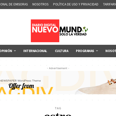
IONAL DE EMISORAS
NOSOTROS
POLÍTICA DE USO Y PRIVACIDAD
TARIFAR
OPINIÓN
INTERNACIONAL
CULTURA
PROGRAMAS
NOSO
- Advertisement -
TAG