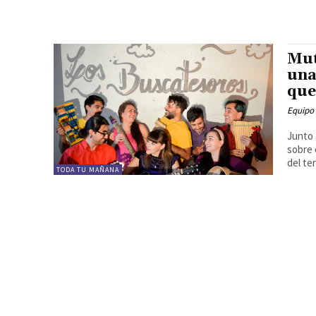
Mut
una
que
Equipo
Junto 
sobre 
del ter
TODA TU MAÑANA