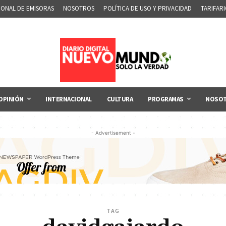
IONAL DE EMISORAS
NOSOTROS
POLÍTICA DE USO Y PRIVACIDAD
TARIFAR
OPINIÓN
INTERNACIONAL
CULTURA
PROGRAMAS
NOSO
- Advertisement -
TAG