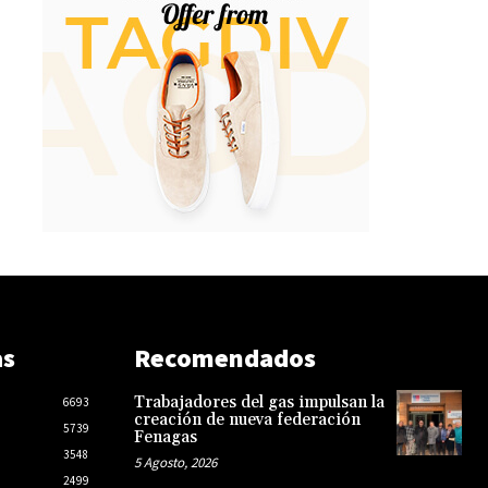
as
Recomendados
Trabajadores del gas impulsan la
6693
creación de nueva federación
5739
Fenagas
3548
5 Agosto, 2026
2499