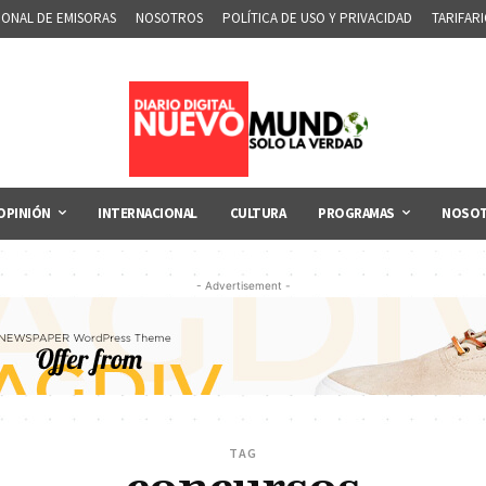
IONAL DE EMISORAS
NOSOTROS
POLÍTICA DE USO Y PRIVACIDAD
TARIFAR
OPINIÓN
INTERNACIONAL
CULTURA
PROGRAMAS
NOSO
- Advertisement -
TAG