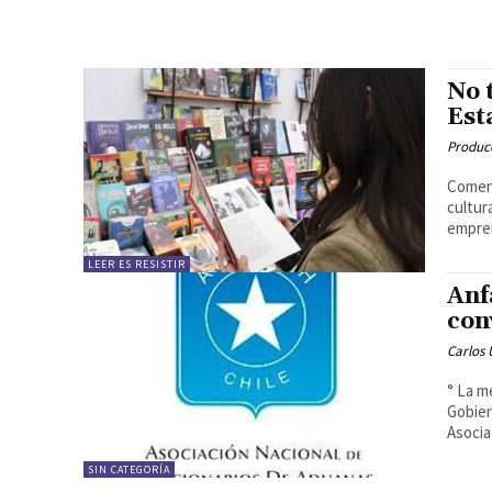
No 
Est
Produc
Comenz
cultura
empren
LEER ES RESISTIR
Anf
con
Carlos 
° La m
Gobier
Asocia
SIN CATEGORÍA