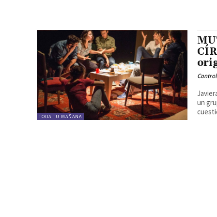
MUT
CÍR
ori
Contro
Javier
un gru
cuesti
TODA TU MAÑANA