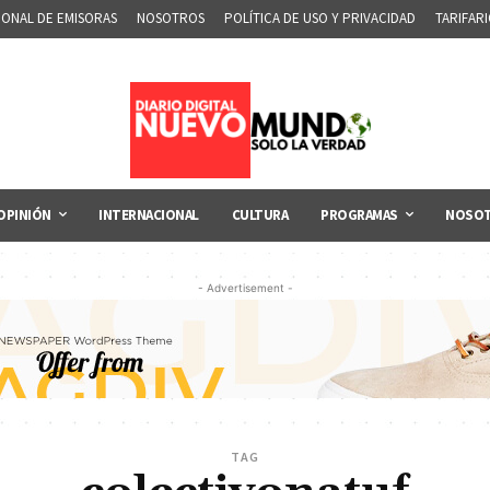
IONAL DE EMISORAS
NOSOTROS
POLÍTICA DE USO Y PRIVACIDAD
TARIFAR
OPINIÓN
INTERNACIONAL
CULTURA
PROGRAMAS
NOSO
- Advertisement -
TAG