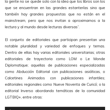
la gente no se quede solo con la idea que los libros son los
d
que se encuentran en las grandes estanterías sino que
u
también hay grandes propuestas que no están en el
c
mainstream, pero que nos invitan a aproximarnos a la
t
lectura y al mundo desde lecturas diversas”.
o
r
El conjunto de editoriales que participan presentan una
d
notable pluralidad y variedad de enfoques y temas.
e
Dentro de ellas hay varias editoriales universitarias; otras
A
editoriales de trayectoria como LOM o Le Monde
u
Diplomatique; aquellas de publicaciones especializadas
d
como Abducción Editorial con publicaciones asiáticas, o
i
Calcetines Animados con publicaciones infantiles;
o
editoriales regionales como Nueve Noventa de Curicó; o la
editorial Inverso abordando temáticas de la comunidad
LGTBIQ+, entre otras:
R