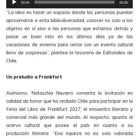
00:00
00:00
e
“La idea es hacer un espacio donde las personas puedan
p
aproximarse a esta bibliodiversidad, conocer no solo a los
r
objetos en sí sino a las personas que estamos detrás y
o
pasar un buen rato en los últimos días ya de las
d
vacaciones de invierno para cerrar con un evento cultural
u
lleno de sorpresas”, plantea la tesorera de Editoriales de
c
Chile.
t
o
Un preludio a Frankfurt
r
d
Asimismo, Nataschia Navarro comenta la invitación en
e
calidad de honor que ha recibido Chile para participar en la
A
Feria del Libro de Frankfurt 2027, el encuentro literario y
u
comercial más grande del mundo. Al respecto, apunta al
d
acervo cultural que posee el país en cuanto a su
i
producción literaria. “Esa riqueza no es solo valorada
o