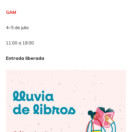
u
d
GAM
i
o
4–5 de julio
11:00 a 18:00
Entrada liberada