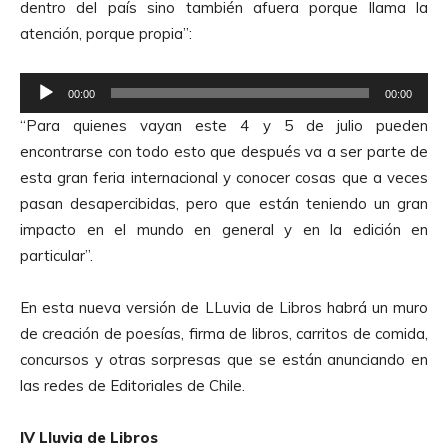
dentro del país sino también afuera porque llama la
atención, porque propia”:
R
00:00
00:00
e
“Para quienes vayan este 4 y 5 de julio pueden
p
encontrarse con todo esto que después va a ser parte de
r
esta gran feria internacional y conocer cosas que a veces
o
pasan desapercibidas, pero que están teniendo un gran
d
impacto en el mundo en general y en la edición en
u
particular”.
c
t
En esta nueva versión de LLuvia de Libros habrá un muro
o
de creación de poesías, firma de libros, carritos de comida,
r
concursos y otras sorpresas que se están anunciando en
d
las redes de Editoriales de Chile.
e
A
IV Lluvia de Libros