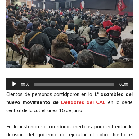
R
00:00
00:00
e
Cientos de personas participaron en la
1º asamblea del
p
nuevo movimiento de
Deudores del CAE
en la sede
r
central de la cut el lunes 15 de junio.
o
d
En la instancia se acordaron medidas para enfrentar la
u
decisión del gobierno de ejecutar el cobro hasta el
c