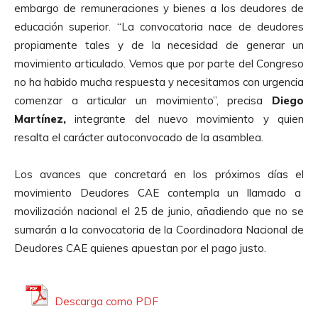
embargo de remuneraciones y bienes a los deudores de
t
educación superior. “La convocatoria nace de deudores
o
propiamente tales y de la necesidad de generar un
r
movimiento articulado. Vemos que por parte del Congreso
d
no ha habido mucha respuesta y necesitamos con urgencia
e
comenzar a articular un movimiento”, precisa
Diego
A
Martínez,
integrante del nuevo movimiento y quien
u
resalta el carácter autoconvocado de la asamblea.
d
i
Los avances que concretará en los próximos días el
o
movimiento Deudores CAE contempla un llamado a
movilización nacional el 25 de junio, añadiendo que no se
sumarán a la convocatoria de la Coordinadora Nacional de
Deudores CAE quienes apuestan por el pago justo.
Descarga como PDF