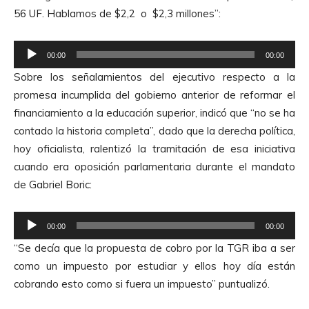
56 UF. Hablamos de $2,2 o $2,3 millones”:
R
00:00
00:00
e
Sobre los señalamientos del ejecutivo respecto a la
p
promesa incumplida del gobierno anterior de reformar el
r
financiamiento a la educación superior, indicó que “no se ha
o
contado la historia completa”, dado que la derecha política,
d
hoy oficialista, ralentizó la tramitación de esa iniciativa
u
cuando era oposición parlamentaria durante el mandato
c
de Gabriel Boric:
t
o
R
r
00:00
00:00
e
d
“Se decía que la propuesta de cobro por la TGR iba a ser
p
e
como un impuesto por estudiar
y ellos hoy día están
r
A
cobrando esto como si fuera un impuesto” puntualizó.
o
u