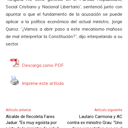
p
Social Cristiano y Nacional Libertario”, sentenció junto con
r
apuntar a que el fundamento de la acusación se puede
o
aplicar a la política económica del actual ministro, Jorge
d
Quiroz. “¿Vamos a abrir paso a este mecanismo mañoso
u
de mal interpretar la Constitución?”, dijo interpelando a su
c
sector.
t
o
r
Descarga como PDF
d
e
Imprime este artículo
A
u
d
i
Artículo anterior
Artículo siguiente
o
Alcalde de Recoleta Fares
Lautaro Carmona y AC
Jadue: “Es muy egoísta por
contra ex ministro Grau: “Uno