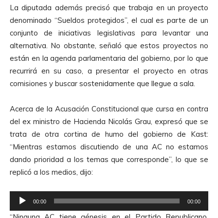
d
d
La diputada además precisó que trabaja en un proyecto
u
i
denominado “Sueldos protegidos”, el cual es parte de un
c
o
conjunto de iniciativas legislativas para levantar una
t
alternativa. No obstante, señaló que estos proyectos no
o
están en la agenda parlamentaria del gobierno, por lo que
r
recurrirá en su caso, a presentar el proyecto en otras
d
comisiones y buscar sostenidamente que llegue a sala.
e
A
Acerca de la Acusación Constitucional que cursa en contra
u
del ex ministro de Hacienda Nicolás Grau, expresó que se
d
trata de otra cortina de humo del gobierno de Kast:
i
“Mientras estamos discutiendo de una AC no estamos
o
dando prioridad a los temas que corresponde”, lo que se
replicó a los medios, dijo:
R
00:00
00:00
e
“Ninguna AC tiene génesis en el Partido Republicano,