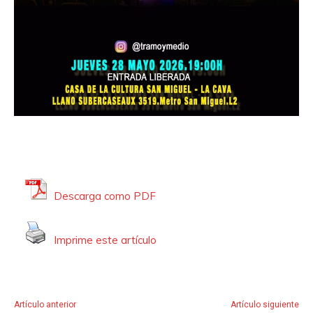
A
u
d
i
o
Descarga como PDF
Imprime este artículo
Artículo anterior
Artículo siguiente