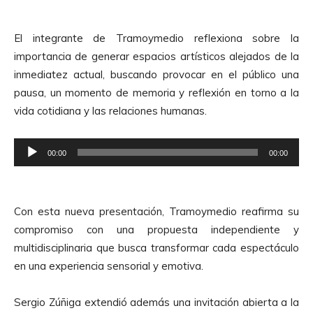
p
A
r
u
El integrante de Tramoymedio reflexiona sobre la
o
d
importancia de generar espacios artísticos alejados de la
d
i
inmediatez actual, buscando provocar en el público una
u
o
pausa, un momento de memoria y reflexión en torno a la
c
vida cotidiana y las relaciones humanas.
t
o
R
r
00:00
00:00
e
d
p
e
r
A
Con esta nueva presentación, Tramoymedio reafirma su
o
u
compromiso con una propuesta independiente y
d
d
multidisciplinaria que busca transformar cada espectáculo
u
i
en una experiencia sensorial y emotiva.
c
o
t
Sergio Zúñiga extendió además una invitación abierta a la
o