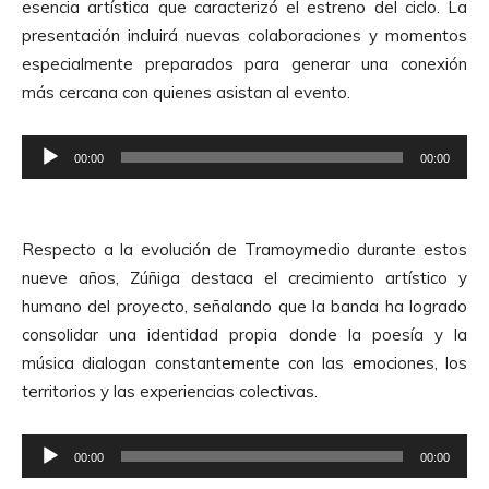
esencia artística que caracterizó el estreno del ciclo. La
presentación incluirá nuevas colaboraciones y momentos
especialmente preparados para generar una conexión
más cercana con quienes asistan al evento.
R
00:00
00:00
e
p
r
Respecto a la evolución de Tramoymedio durante estos
o
nueve años, Zúñiga destaca el crecimiento artístico y
d
humano del proyecto, señalando que la banda ha logrado
u
consolidar una identidad propia donde la poesía y la
c
música dialogan constantemente con las emociones, los
t
territorios y las experiencias colectivas.
o
r
R
d
00:00
00:00
e
e